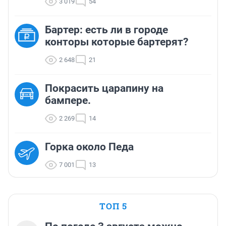
3 019
54
Бартер: есть ли в городе
конторы которые бартерят?
2 648
21
Покрасить царапину на
бампере.
2 269
14
Горка около Педа
7 001
13
ТОП 5