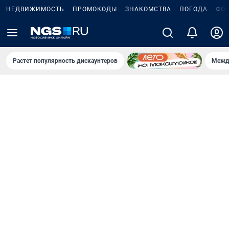
НЕДВИЖИМОСТЬ
ПРОМОКОДЫ
ЗНАКОМСТВА
ПОГОДА
ФО
Растет популярность дискаунтеров
Межд