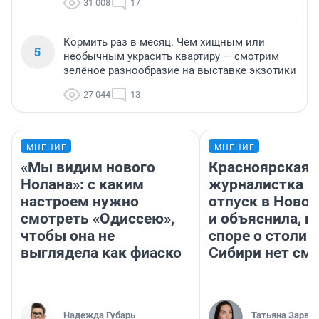
31 008
17
Кормить раз в месяц. Чем хищным или
5
необычным украсить квартиру — смотрим
зелёное разнообразие на выставке экзотики
27 044
13
МНЕНИЕ
МНЕНИЕ
«Мы видим нового
Красноярская
Нолана»: с каким
журналистка п
настроем нужно
отпуск в Ново
смотреть «Одиссею»,
и объяснила, п
чтобы она не
споре о столиц
выглядела как фиаско
Сибири нет см
Надежда Губарь
Татьяна Зарва