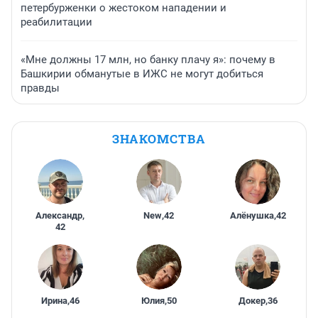
петербурженки о жестоком нападении и
реабилитации
«Мне должны 17 млн, но банку плачу я»: почему в
Башкирии обманутые в ИЖС не могут добиться
правды
ЗНАКОМСТВА
Александр
,
New
,
42
Алёнушка
,
42
42
Ирина
,
46
Юлия
,
50
Докер
,
36