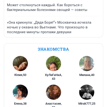
Может столкнуться каждый. Как бороться с
бактериальными болезнями овощей — советы
«Она крикнула: „Дядя Боря!“» Москвичка исчезла
ночью у океана во Вьетнаме. Что произошло в
последние минуты пропажи девушки
ЗНАКОМСТВА
Юлия
,
50
ХуЛиГаНкА
,
Милана
,
40
43
Елена
,
38
Анастасия
,
Mirak777
,
25