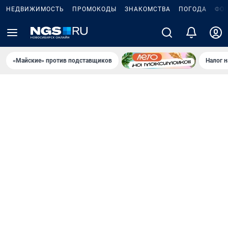
НЕДВИЖИМОСТЬ
ПРОМОКОДЫ
ЗНАКОМСТВА
ПОГОДА
ФО
«Майские» против подставщиков
Налог 