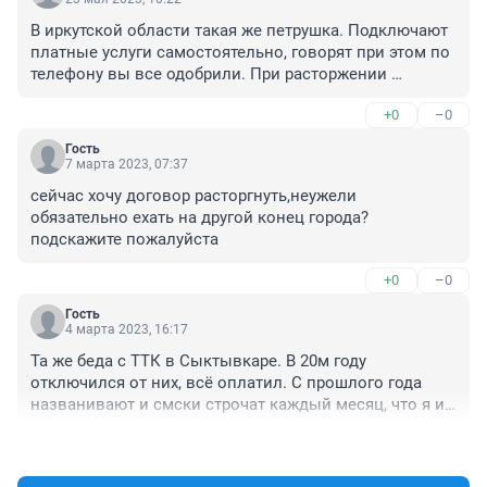
В иркутской области такая же петрушка. Подключают 
платные услуги самостоятельно, говорят при этом по 
телефону вы все одобрили. При расторжении 
договора от 23 мая ( баланс на счете 68 рублей) 
+0
–0
приходит смс что договор будет расторгнут 26 мая ( 
хотя он уже расторгнут 23 мая и личный кабинет 
Гость
удален) и в этой смс долг 454 рубля) за что 
7 марта 2023, 07:37
спрашивается?) За закрытый договор?)
сейчас хочу договор расторгнуть,неужели 
обязательно ехать на другой конец города?
подскажите пожалуйста
+0
–0
Гость
4 марта 2023, 16:17
Та же беда с ТТК в Сыктывкаре. В 20м году 
отключился от них, всë оплатил. С прошлого года 
названивают и смски строчат каждый месяц, что я им 
должен. Самое интересное, что суммы постоянно 
+0
–0
уменьшаются. Так лет через 100 и спишется долг))) В 
общем забанил номер, жду коллекторов)))