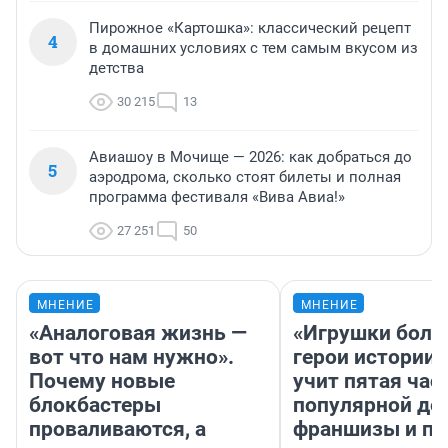
Пирожное «Картошка»: классический рецепт
4
в домашних условиях с тем самым вкусом из
детства
30 215
13
Авиашоу в Мочище — 2026: как добраться до
5
аэродрома, сколько стоят билеты и полная
программа фестиваля «Вива Авиа!»
27 251
50
МНЕНИЕ
МНЕНИЕ
«Аналоговая жизнь —
«Игрушки боль
вот что нам нужно».
герои истории»
Почему новые
учит пятая час
блокбастеры
популярной де
проваливаются, а
франшизы и п