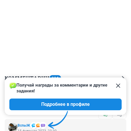
КОММЕНТАРИИ
114
Получай награды за комментарии и другие 
задания!
Гость
24 февраля 2024, 03:33
Подробнее в профиле
жИМ
+0
–0
ВспыЖ