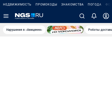
НЕДВИЖИМОСТЬ
ПРОМОКОДЫ
ЗНАКОМСТВА
ПОГОДА
ФО
Нарушения в «Авиценне»
Роботы-доставщ