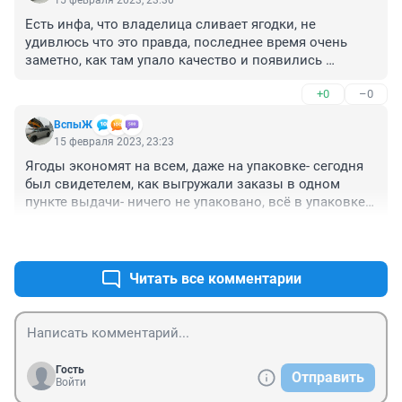
15 февраля 2023, 23:30
Есть инфа, что владелица сливает ягодки, не 
удивлюсь что это правда, последнее время очень 
заметно, как там упало качество и появились 
платные фишки, которые были бесплатными. У меня 
+0
–0
заказ по Новосибу ехал четыре дня, например, или 
присылают совершенно не то, что в заказе, где 
ВспыЖ
продавцом они же и выступают и пытаются снять 
15 февраля 2023, 23:23
деньги за возврат.Из последнего- передумал 
Ягоды экономят на всем, даже на упаковке- сегодня 
покупать на стадии оплаты, не стал оплачивать- они 
был свидетелем, как выгружали заказы в одном 
мне это пытались оформить как отказ, хотя там 
пункте выдачи- ничего не упаковано, всё в упаковке 
должна быть предоплата строго.
производителя, ни плёнки , ни скотча, коробки все 
+0
–0
замусоленные
Читать все комментарии
Гость
Отправить
Войти