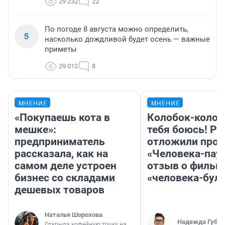
29 232
22
По погоде 8 августа можно определить,
5
насколько дождливой будет осень — важные
приметы
29 012
8
МНЕНИЕ
МНЕНИЕ
«Покупаешь кота в
Колобок-колобо
мешке»:
тебя боюсь! Ра
предприниматель
отложили прок
рассказала, как на
«Человека-пау
самом деле устроен
отзыв о фильм
бизнес со складами
«человека-бул
дешевых товаров
Наталья Шорохова
Надежда Губар
Открыла кофейную точку на