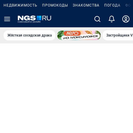
НЕДВИЖИМОСТЬ
ПРОМОКОДЫ
ЗНАКОМСТВА
ПОГОДА
ФО
Жёсткая соседская драка
Застройщики V