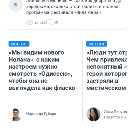
Авиашоу в Мочище — 2026: как добраться до
5
аэродрома, сколько стоят билеты и полная
программа фестиваля «Вива Авиа!»
27 526
50
МНЕНИЕ
МНЕНИЕ
«Мы видим нового
«Люди тут стр
Нолана»: с каким
Чем привлекае
настроем нужно
непонятный «Н
смотреть «Одиссею»,
герои которого
чтобы она не
застряли в
выглядела как фиаско
мистическом о
Лиза Пичугина
Надежда Губарь
Редактор NGS.R