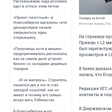
Рассказываем, куда россияне
едут в отпуск этим летом
«Проект пилотный»: в
Поездка на Алтай
Новосибирске магазины сети
Источник: 
Subaru_Trip
дискаунтеров начали
закрываться, едва
На странице пр
открывшись
Привод» с 1,2 
был зарегистрир
«Покупаешь кота в мешке»:
предприниматель рассказала,
просмотров и 1
как на самом деле устроен
бизнес со складами дешевых
В банке данных
товаров
запись, что Его
«Я не жалуюсь». Строитель
лишился рук и ног и стал
Редакция НГС о
звездой соцсетей: как он
контакты и соцс
живет и почему его семью
искал весь Узбекистан
В Дзержинском
В Новосибирске ищут