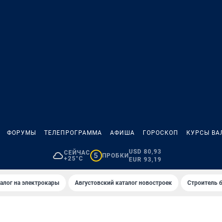
ФОРУМЫ
ТЕЛЕПРОГРАММА
АФИША
ГОРОСКОП
КУРСЫ ВА
USD 80,93
СЕЙЧАС
5
ПРОБКИ
+25°C
EUR 93,19
алог на электрокары
Августовский каталог новостроек
Строитель б