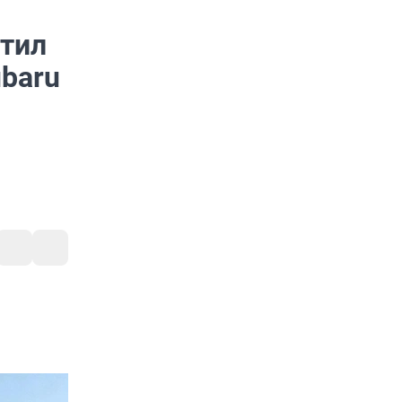
:
атил
ubaru