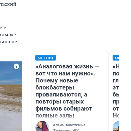
ельский
ел-
аком же
шина не
МНЕНИЕ
МНЕНИ
«Аналоговая жизнь —
«Нико
вот что нам нужно».
побед
Почему новые
главн
блокбастеры
этого
проваливаются, а
бьет 
повторы старых
прока
фильмов собирают
отзыв
полные залы
Нолан
Алёна Золотухина
Журналист НГС