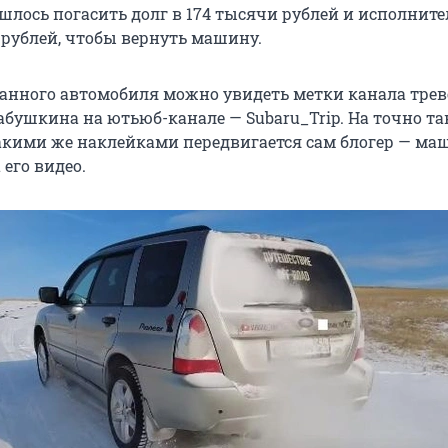
ишлось погасить долг в 174 тысячи рублей и исполнит
 рублей, чтобы вернуть машину.
ванного автомобиля можно увидеть метки канала трев
Бабушкина на ютьюб-канале — Subaru_Trip. На точно т
такими же наклейками передвигается сам блогер — ма
 его видео.