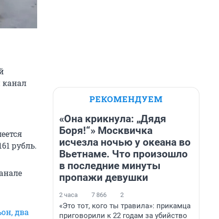
й
й канал
РЕКОМЕНДУЕМ
«Она крикнула: „Дядя
Боря!“» Москвичка
еется
исчезла ночью у океана во
61 рубль.
Вьетнаме. Что произошло
в последние минуты
канале
пропажи девушки
2 часа
7 866
2
«Это тот, кого ты травила»: прикамца
он, два
приговорили к 22 годам за убийство