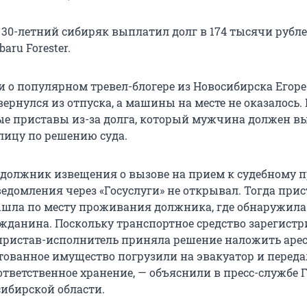
 30-летний сибиряк выплатил долг в 174 тысячи рубле
aru Forester.
и о популярном тревел-блогере из Новосибирска Егоре
ернулся из отпуска, а машины на месте не оказалось. 
ые приставы из-за долга, который мужчина должен в
ицу по решению суда.
о должник извещения о вызове на прием к судебному 
едомления через «Госуслуги» не открывал. Тогда прис
шла по месту проживания должника, где обнаружила
жданина. Поскольку транспортное средство зарегист
пристав-исполнитель приняла решение наложить арест
стованное имущество погрузили на эвакуатор и перед
ответственное хранение, — объяснили в пресс-службе
сибирской области.