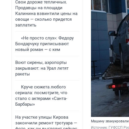
Свои дороже тепличных.
Продавцы на площади
Калинина взвинтили цены на
овощи — сколько придется
заплатить
«Не просто слух»: Федору
Бондарчуку приписывают
новый роман — с кем
Воют сирены, аэропорты
закрывают: на Урал летят
ракеты
Круче сюжета любого
сериала: посмотрите, что
стало с актерами «Санта-
Барбары»
На участке улицы Кирова
Машину эвакуировали 
закончили ремонт тротуара —
Источник: 
ГУФССП Рос
фото, как он выглядит сейчас