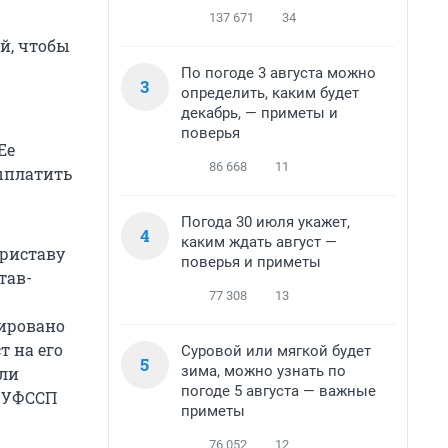
137 671
34
й, чтобы
По погоде 3 августа можно
3
определить, каким будет
декабрь, — приметы и
поверья
Ее
86 668
11
ыплатить
Погода 30 июля укажет,
4
каким ждать август —
приставу
поверья и приметы
тав-
77 308
13
рировано
 на его
Суровой или мягкой будет
5
зима, можно узнать по
али
погоде 5 августа — важные
 ГУФССП
приметы
76 052
12