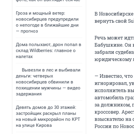
Гроза и мощный ветер:
В Новосибирске
новосибирцев предупредили
вернуть свой Sub
о непогоде в ближайшие дни
— прогноз
Речь может идт
Бабушкине. Он в
Дома полыхают, дрон попал в
склад Wildberries: главное о
забрали судебн
налетах
юридическому л
Вывезли в лес и выбивали
— Известно, чт
деньги: четверых
новосибирцев обвинили в
игнорировал, ув
похищении мужчины — видео
исполнитель вы
задержания
автомобиль гра
за должником, 
Девять домов до 30 этажей:
кроссовер. Аре
застройщик раскрыл планы
взыскателю на 
на новый микрорайон по КРТ
на улице Кирова
России по Ново