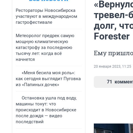
«Вернулс
Рестораторы Новосибирска
тревел-
участвуют в международном
гастрофестивале
долг, ч
Forester
Метеоролог предрек самую
мощную климатическую
катастрофу за последнюю
Ему пришло
тысячу лет: когда всё
начнется
20 января 2023, 11:25
«Меня бесила моя роль»:
как сегодня выглядит Пуговка
71
коммен
из «Папиных дочек»
Остановка ушла под воду,
машины тонут: что
происходит в Новосибирске
после дождя — видео
последствий