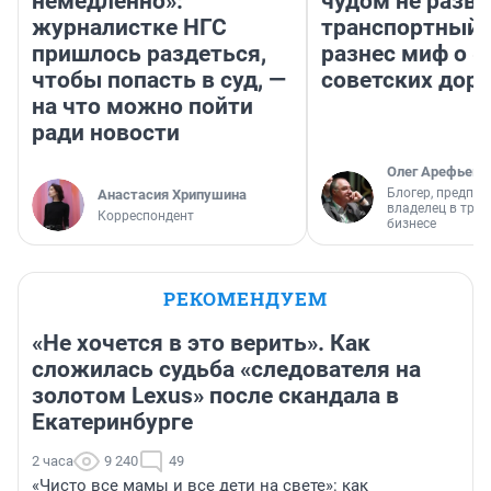
немедленно»:
чудом не разва
журналистке НГС
транспортный 
пришлось раздеться,
разнес миф о 
чтобы попасть в суд, —
советских доро
на что можно пойти
ради новости
Олег Арефьев
Блогер, предпри
Анастасия Хрипушина
владелец в тра
Корреспондент
бизнесе
РЕКОМЕНДУЕМ
«Не хочется в это верить». Как
сложилась судьба «следователя на
золотом Lexus» после скандала в
Екатеринбурге
2 часа
9 240
49
«Чисто все мамы и все дети на свете»: как