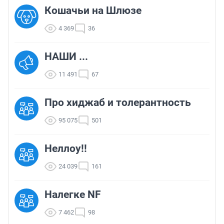
Кошачьи на Шлюзе
4 369
36
НАШИ ...
11 491
67
Про хиджаб и толерантность
95 075
501
Неллоу!!
24 039
161
Налегке NF
7 462
98