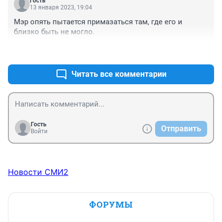
Гость
свои двери! Я видела по статусам Питер и 
13 января 2023, 19:04
новогоднюю столицу, то плюс уходил в сторону 
Мэр опять пытается примазаться там, где его и 
Питера. Наверное в хорошей деревне было 
близко быть не могло.
интересней, чем пл. Ленина.
+0
–0
Читать все комментарии
Гость
Отправить
Войти
Новости СМИ2
ФОРУМЫ