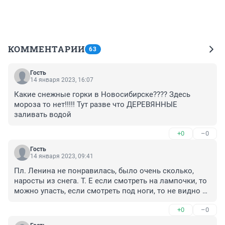
КОММЕНТАРИИ
63
Гость
14 января 2023, 16:07
Какие снежные горки в Новосибирске???? Здесь 
мороза то нет!!!!! Тут разве что ДЕРЕВЯННЫЕ 
заливать водой
+0
–0
Гость
14 января 2023, 09:41
Пл. Ленина не понравилась, было очень сколько, 
наросты из снега. Т. Е если смотреть на лампочки, то 
можно упасть, если смотреть под ноги, то не видно 
лампочек. Было очень пусто, 3 гитариста без слуха и 
+0
–0
голоса не в счёт. Мы ехали смотреть, тратить деньги, 
а там пустота. Даже шаурма на ул. Ленина закрыла 