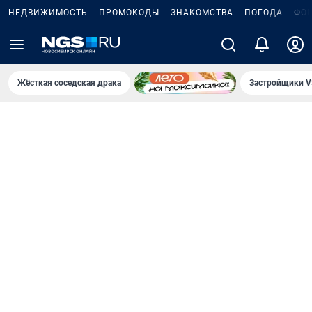
НЕДВИЖИМОСТЬ
ПРОМОКОДЫ
ЗНАКОМСТВА
ПОГОДА
ФО
Жёсткая соседская драка
Застройщики V