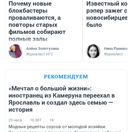
Почему новые
Известный кор
блокбастеры
рэпер зажег с 
проваливаются, а
новосибирцев: 
повторы старых
было
фильмов собирают
полные залы
Алёна Золотухина
Нина Раневска
Журналист НГС
Журналист
РЕКОМЕНДУЕМ
«Мечтал о большой жизни»:
иностранец из Камеруна переехал в
Ярославль и создал здесь семью —
история
23 часа
16 307
18
Модные рецепты соусов от молодой хозяйки.