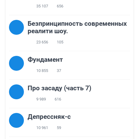
35 107
656
Безпринципность современных
реалити шоу.
23 656
105
Фундамент
10 855
37
Про засаду (часть 7)
9 989
616
Депрессняк-с
10 961
59