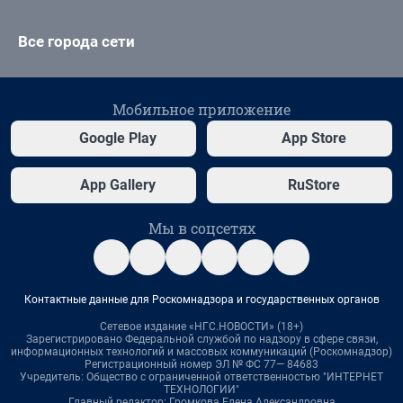
Все города сети
Мобильное приложение
Google Play
App Store
App Gallery
RuStore
Мы в соцсетях
Контактные данные для Роскомнадзора и государственных органов
Сетевое издание «НГС.НОВОСТИ» (18+)
Зарегистрировано Федеральной службой по надзору в сфере связи,
информационных технологий и массовых коммуникаций (Роскомнадзор)
Регистрационный номер ЭЛ № ФС 77— 84683
Учредитель: Общество с ограниченной ответственностью "ИНТЕРНЕТ
ТЕХНОЛОГИИ"
Главный редактор: Громкова Елена Александровна