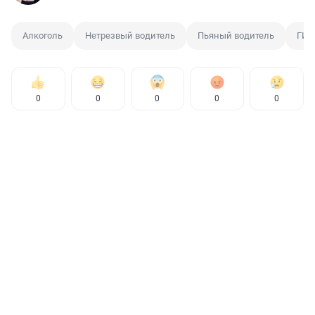
Алкоголь
Нетрезвый водитель
Пьяный водитель
ГИ
0
0
0
0
0