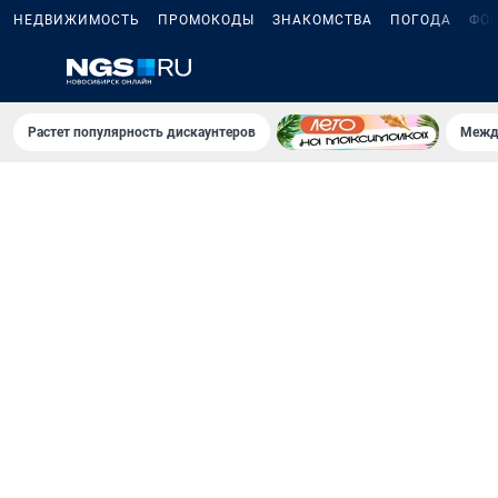
НЕДВИЖИМОСТЬ
ПРОМОКОДЫ
ЗНАКОМСТВА
ПОГОДА
ФО
Растет популярность дискаунтеров
Межд