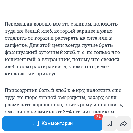
Перемешав хорошо всё это с жиром, положить
туда же белый хлеб, который заранее нужно
отделить от корки и растереть на сите или в
салфетке. Для этой цели всегда лучше брать
французский суточный хлеб, т. е. не только что
испеченный, а вчерашний, потому что свежий
хлеб плохо растирается и, кроме того, имеет
кисловатый привкус.
Присоединив белый хлеб к жиру, положить еще
туда же пюре черной смородины, сахару, соли,
размешать хорошенько, влить рому и положить,
смотря по величине, от 3–4 шт. яиц целиком.
24
Определить точную пропорцию яиц очень
Комментарии
трудно, потому что иногда яйца бывают крупнее,
иногда мельче. Во избежание ошибки, лучше