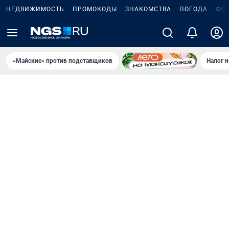
НЕДВИЖИМОСТЬ
ПРОМОКОДЫ
ЗНАКОМСТВА
ПОГОДА
ФО
«Майские» против подставщиков
Налог 