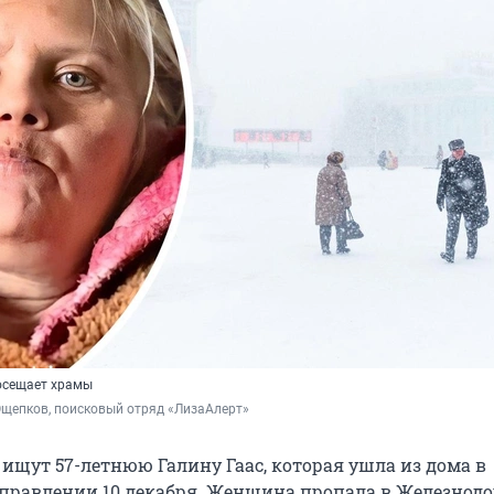
осещает храмы
Ощепков, поисковый отряд «ЛизаАлерт»
 ищут 57-летнюю Галину Гаас, которая ушла из дома в
правлении 10 декабря. Женщина пропала в Железнод