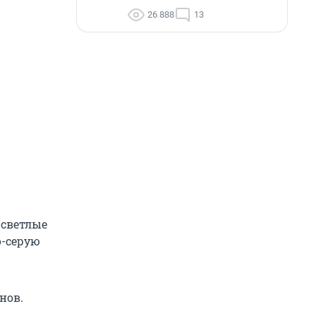
26 888
13
 светлые
о-серую
нов.