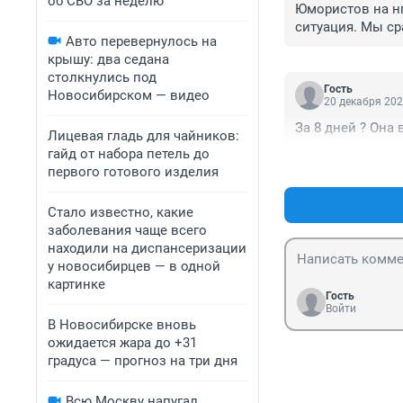
об СВО за неделю
Юмористов на нг
ситуация. Мы ср
Авто перевернулось на
крышу: два седана
столкнулись под
Гость
Новосибирском — видео
20 декабря 202
За 8 дней ? Она 
Лицевая гладь для чайников:
гайд от набора петель до
первого готового изделия
Стало известно, какие
заболевания чаще всего
находили на диспансеризации
у новосибирцев — в одной
картинке
Гость
Войти
В Новосибирске вновь
ожидается жара до +31
градуса — прогноз на три дня
Всю Москву напугал