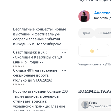
Анастас
Корреспонд
Бесплатные концерты, новые
Храм
ЛизаАле
выставки и фестиваль ухи:
собрали главные события
выходных в Новосибирске
0
Старт продаж в ЖК
«Околица»! Квартиры от 3,9
млн ₽ р. Родники
Увидели опечатку? В
Скидка 40% на гаражные
секционные ворота
(только до 31.08.2026)
КОММЕНТАР
Россию атаковали больше 200
тысяч дронов, а Беларусь
стягивает войска к
Гость
украинской границе: главное
24 декабря 202