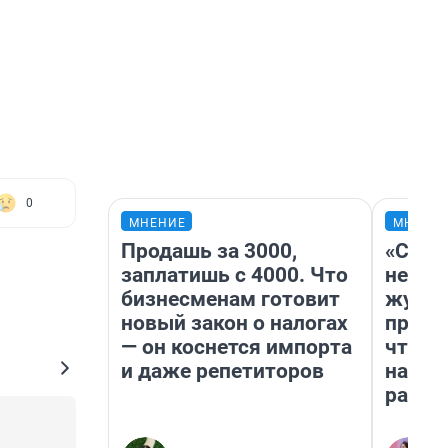
0
МНЕНИЕ
МНЕНИ
Продашь за 3000,
«Сним
заплатишь с 4000. Что
немед
бизнесменам готовит
журна
новый закон о налогах
пришл
— он коснется импорта
чтобы
и даже репетиторов
на чт
ради 