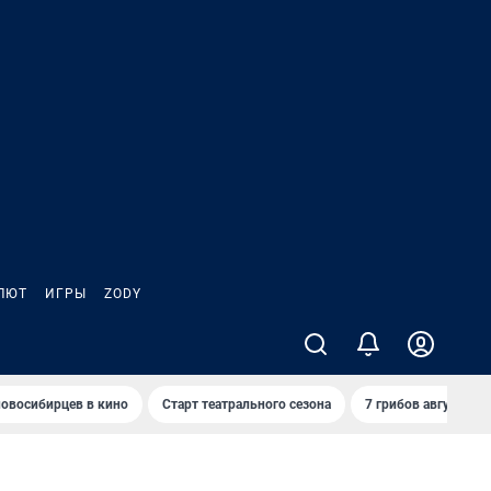
ЛЮТ
ИГРЫ
ZODY
овосибирцев в кино
Старт театрального сезона
7 грибов августа