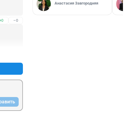
Анастасия Завгородняя
+0
–0
+0
–1
равить