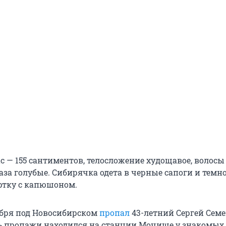
с — 155 сантиментов, телосложение худощавое, волосы
аза голубые. Сибирячка одета в черные сапоги и темн
ртку с капюшоном.
абря под Новосибирском
пропал
43-летний Сергей Семе
 пропажи находился на станции Мочище у знакомых.