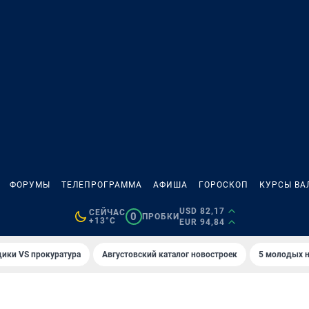
ФОРУМЫ
ТЕЛЕПРОГРАММА
АФИША
ГОРОСКОП
КУРСЫ ВА
USD 82,17
СЕЙЧАС
0
ПРОБКИ
+13°C
EUR 94,84
ики VS прокуратура
Августовский каталог новостроек
5 молодых н