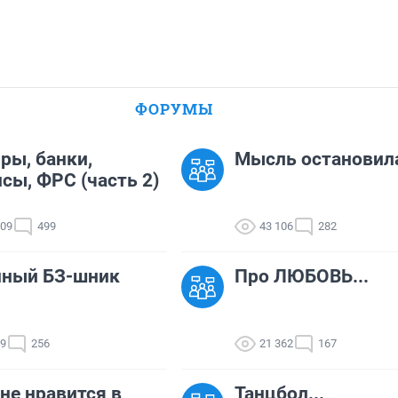
ФОРУМЫ
ры, банки,
Мысль остановил
сы, ФРС (часть 2)
309
499
43 106
282
нный БЗ-шник
Про ЛЮБОВЬ...
49
256
21 362
167
не нравится в
Танцбол...