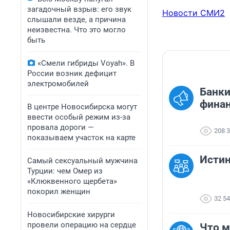
загадочный взрыв: его звук
Новости СМИ2
слышали везде, а причина
неизвестна. Что это могло
быть
«Смели гибриды Voyah». В
России возник дефицит
электромобилей
Банки
финан
В центре Новосибирска могут
ввести особый режим из-за
провала дороги —
208 
показываем участок на карте
Исти
Самый сексуальный мужчина
Турции: чем Омер из
«Клюквенного щербета»
покорил женщин
32 5
Новосибирские хирурги
провели операцию на сердце
Что м