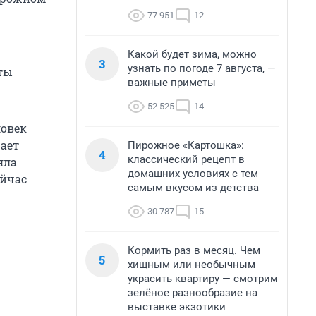
77 951
12
Какой будет зима, можно
3
узнать по погоде 7 августа, —
ты
важные приметы
52 525
14
ловек
щает
Пирожное «Картошка»:
4
классический рецепт в
яла
домашних условиях с тем
ейчас
самым вкусом из детства
30 787
15
Кормить раз в месяц. Чем
5
хищным или необычным
украсить квартиру — смотрим
зелёное разнообразие на
выставке экзотики