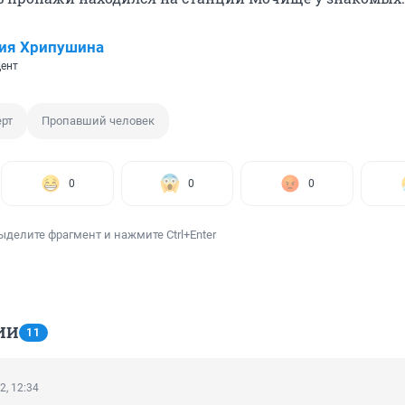
ия Хрипушина
ент
рт
Пропавший человек
0
0
0
ыделите фрагмент и нажмите Ctrl+Enter
ИИ
11
2, 12:34