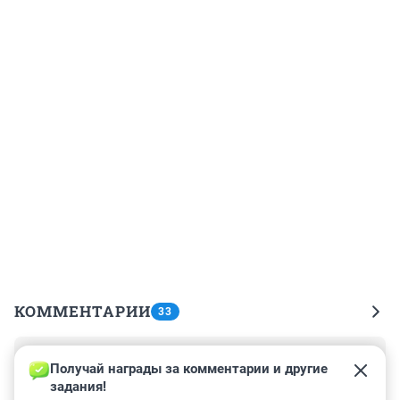
КОММЕНТАРИИ
33
Гость
12 декабря 2022, 10:28
Получай награды за комментарии и другие 
задания!
Всем добрый день! Не вылетело 2 самолета утром из 