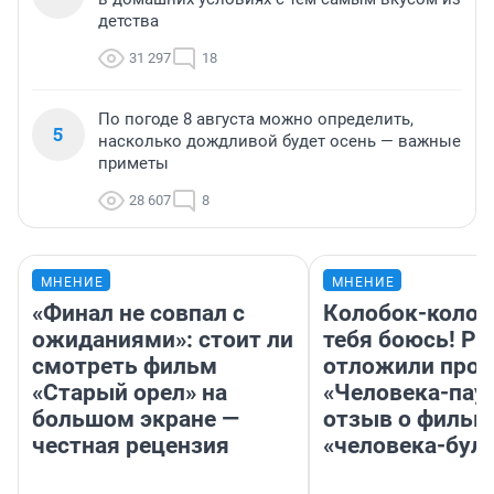
детства
31 297
18
По погоде 8 августа можно определить,
5
насколько дождливой будет осень — важные
приметы
28 607
8
МНЕНИЕ
МНЕНИЕ
«Финал не совпал с
Колобок-колобо
ожиданиями»: стоит ли
тебя боюсь! Ра
смотреть фильм
отложили прок
«Старый орел» на
«Человека-пау
большом экране —
отзыв о фильм
честная рецензия
«человека-бул