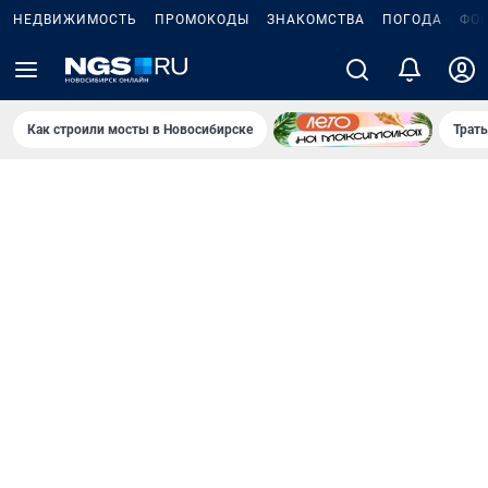
НЕДВИЖИМОСТЬ
ПРОМОКОДЫ
ЗНАКОМСТВА
ПОГОДА
ФО
Как строили мосты в Новосибирске
Траты