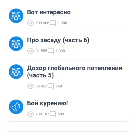
Вот интересно
180 665
1 000
Про засаду (часть 6)
31 555
1 000
Дозор глобального потепления
(часть 5)
35 467
659
Бой курению!
238 107
693