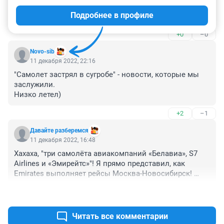
Новосибирска в Домодедово. Был очень густой 
Подробнее в профиле
туман. Я полагаю, ждали рассвета в Москве. Самолёт 
задержали на 2 часа. Приземлились мы все равно в 
+0
–0
молоко. Ооочень волнительно было! Летчикам, 
диспетчерам и всем, кто принимал участие в посадке 
Novo-sib
самолета большое спасибо за профессионализм! Вы 
11 декабря 2022, 22:16
молодцы!
"Самолет застрял в сугробе" - новости, которые мы 
заслужили.

Низко летел)
+2
–1
Давайте разберемся
11 декабря 2022, 16:48
Хахаха, "три самолёта авиакомпаний «Белавиа», S7 
Airlines и «Эмирейтс»"! Я прямо представил, как 
Emirates выполняет рейсы Москва-Новосибирск! 
Интересно, они на boeing 777 или airbus a380? 
+3
–2
Наверняка 380й, забит под завязку! Хахаха вы 
сделали мой день!
Читать все комментарии