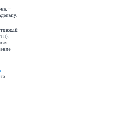
на, —
адельцу.
ативный
ТП),
твия
дение
ь
ого