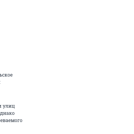
ьское
и
и улиц
однако
реваемого