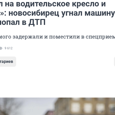
 на водительское кресло и
»: новосибирец угнал машину
попал в ДТП
мого задержали и поместили в спецприе
9 612
тариев