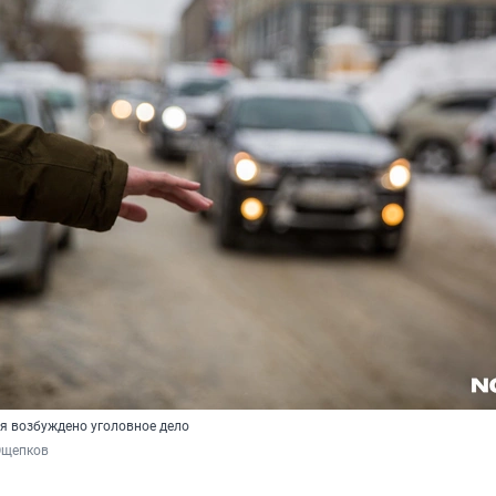
я возбуждено уголовное дело
Ощепков