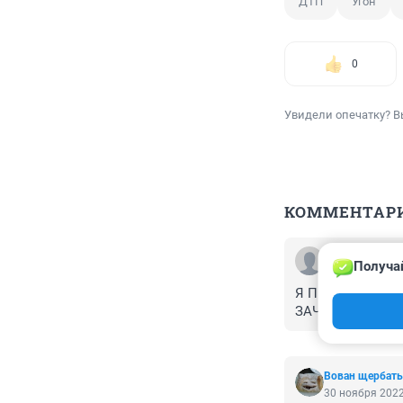
ДТП
Угон
0
Увидели опечатку? В
КОММЕНТАР
Гость
Получа
30 ноября 2022
Я ПРОСТО НЕПО
ЗАЧЕМ?????
Вован щербат
30 ноября 2022