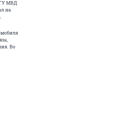
 ГУ МВД
ал на
.
омобиля
ины,
ния. Во