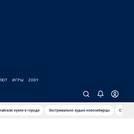
ЛЮТ
ИГРЫ
ZODY
тайская кухня в городе
Экстремально худые новосибирцы
Старт те