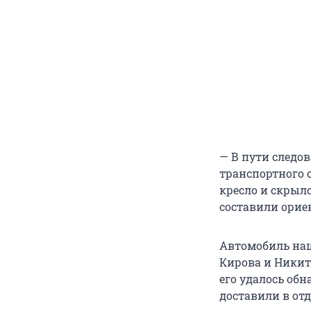
— В пути следо
транспортного с
кресло и скрыл
составили орие
Автомобиль наш
Кирова и Никит
его удалось об
доставили в от