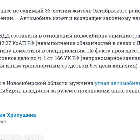
ранее не судимый 33-летний житель Октябрьского райо
щении.— Автомобиль изъят и возвращен законному вл
БДД составили в отношении новосибирца администр
 12.27 КоАП РФ (невыполнение обязанностей в связи с Д
чину поместили в спецприемник. По факту происшес
овное дело по ч. 1 ст. 166 УК РФ (неправомерное завла
и иным транспортным средством без цели хищения).
я в Новосибирской области мужчина
угнал автомобил
Сибиряк находился за рулем с признаками алкогольн
ия Хрипушина
ент