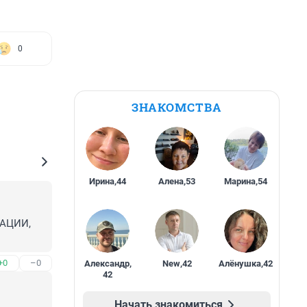
0
ЗНАКОМСТВА
Ирина
,
44
Алена
,
53
Марина
,
54
ЦИИ, 
+0
–0
Александр
,
New
,
42
Алёнушка
,
42
42
Начать знакомиться