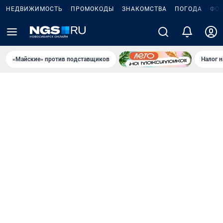
НЕДВИЖИМОСТЬ
ПРОМОКОДЫ
ЗНАКОМСТВА
ПОГОДА
ФО
«Майские» против подставщиков
Налог 