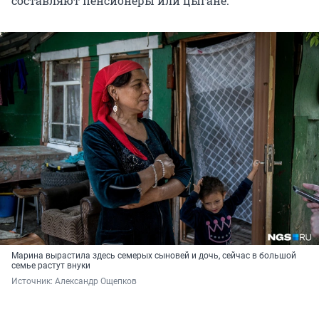
составляют пенсионеры или цыгане.
Марина вырастила здесь семерых сыновей и дочь, сейчас в большой
семье растут внуки
Источник: 
Александр Ощепков