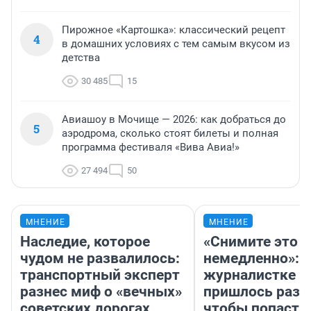
Пирожное «Картошка»: классический рецепт
4
в домашних условиях с тем самым вкусом из
детства
30 485
15
Авиашоу в Мочище — 2026: как добраться до
5
аэродрома, сколько стоят билеты и полная
программа фестиваля «Вива Авиа!»
27 494
50
МНЕНИЕ
МНЕНИЕ
Наследие, которое
«Снимите это
чудом не развалилось:
немедленно»:
транспортный эксперт
журналистке Н
разнес миф о «вечных»
пришлось разд
советских дорогах
чтобы попасть 