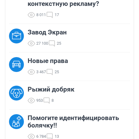
контекстную рекламу?
8 011
17
Завод Экран
27 100
25
Новые права
3 467
25
Рыжий добряк
953
8
Помогите идентифицировать
болячку!!
6 784
13