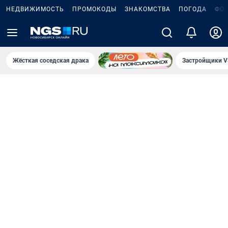
НЕДВИЖИМОСТЬ
ПРОМОКОДЫ
ЗНАКОМСТВА
ПОГОДА
ФО
Жёсткая соседская драка
Застройщики V