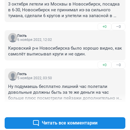
3 октября летели из Москвы в Новосибирск, посадка 
в 6-30, Новосибирск не принимал из-за сильного 
тумана, сделали 6 кругов и улетели на запасной в 
Барнаул,когда туман рассеялся, через 2 часа полетели 
+0
–0
назад а Толмачево. Это происходит всё из -за 
погодных условий.
Гость
6 ноября 2022, 12:02
Кировский р-н Новосибирска было хорошо видно, как 
самолёт выписывал круги и не один.
+0
–0
Гость
5 ноября 2022, 03:50
Ну подумаешь бесплатно лишний час полетали 
довольные должны быть за те же деньги на час 
больше плюс посмотрели пейзажи дополнительно на 
Малой высоте в чём проблема а вдаваться в 
+0
–0
технические вопросы какой рейс Когда будет 
садиться это дело диспетчеров Я живу в Затоне Над 
нашим посёлком почти круглосуточно борта идут с 
Читать все комментарии
двух сторон с правого берега ничего привыкли к 