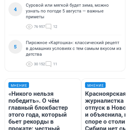
Суровой или мягкой будет зима, можно
4
узнать по погоде 5 августа — важные
приметы
76 957
12
Пирожное «Картошка»: классический рецепт
5
в домашних условиях с тем самым вкусом из
детства
30 152
11
МНЕНИЕ
МНЕНИЕ
«Никого нельзя
Красноярская
победить». О чём
журналистка п
главный блокбастер
отпуск в Ново
этого года, который
и объяснила, п
бьет рекорды в
споре о столиц
прокате: честный
Сибири нет см