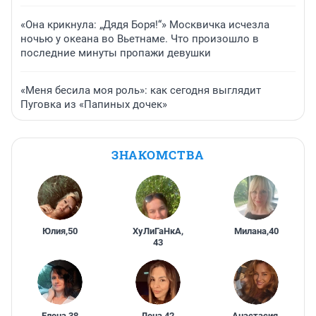
«Она крикнула: „Дядя Боря!“» Москвичка исчезла
ночью у океана во Вьетнаме. Что произошло в
последние минуты пропажи девушки
«Меня бесила моя роль»: как сегодня выглядит
Пуговка из «Папиных дочек»
ЗНАКОМСТВА
Юлия
,
50
ХуЛиГаНкА
,
Милана
,
40
43
Елена
,
38
Лена
,
42
Анастасия
,