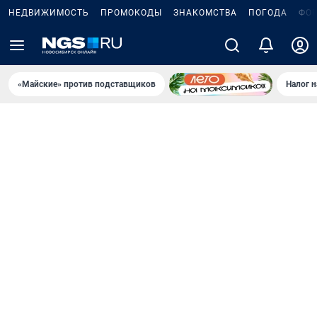
НЕДВИЖИМОСТЬ
ПРОМОКОДЫ
ЗНАКОМСТВА
ПОГОДА
ФО
«Майские» против подставщиков
Налог 