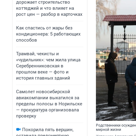
дорожает строительство
коттеджей и что влияет на
рост цен — разбор в карточках
Как спастись от жары без
кондиционера: 5 работающих
способов
Трамвай, чекисты и
«чудильник»: чем жила улица
Серебренниковская в
прошлом веке — фото и
история главных зданий
Самолет новосибирской
авиакомпании выкатился за
пределы полосы в Норильске
— прокуратура организовала
проверку
Родственники осужденн
Покорила пять вершин,
мирной жизни
оставила предсмертную