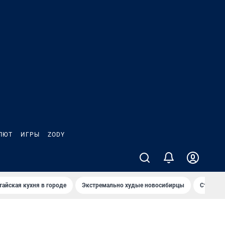
ЛЮТ
ИГРЫ
ZODY
тайская кухня в городе
Экстремально худые новосибирцы
Старт те