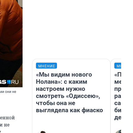
МНЕНИЕ
МНЕНИ
«Мы видим нового
«Поку
Нолана»: с каким
мешке
настроем нужно
предп
ми они не
смотреть «Одиссею»,
расска
чтобы она не
самом
выглядела как фиаско
бизне
дешев
ченной
и не
у