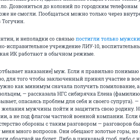
ыло. Дозвониться до колоний по городским телефонам
оже не смогли. Пообщаться можно только через внут
в Тогучин.
антин, и неполадки со связью
постигли только мужски
бно-исправительное учреждение ЛИУ-10, воспитательн
кая ИК работают в обычном режиме.
 [отбывает наказание] муж. Если я правильно понимаю
во, для того чтобы заключенный принял участие в во
нужно как минимум сначала получить помилование, а
вольцем, — рассказала НГС сибирячка Елена (фамилию
вает, опасаясь проблем для себя и своего супруга). —
 желания мужчины пойти и защитить свою родину. Н
сии, а не под флагом частной военной компании. Если
терство обороны с таким разговором — разговоров бы
ВК у меня много вопросов. Они обещают золотые горы, но
оги обратной не будет. Либо в цинковый гроб, либо с 