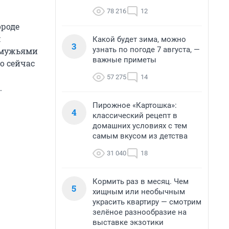
78 216
12
ороде
ч
Какой будет зима, можно
3
узнать по погоде 7 августа, —
и мужьями
важные приметы
о сейчас
57 275
14
.
Пирожное «Картошка»:
4
классический рецепт в
домашних условиях с тем
самым вкусом из детства
31 040
18
Кормить раз в месяц. Чем
5
хищным или необычным
украсить квартиру — смотрим
зелёное разнообразие на
выставке экзотики