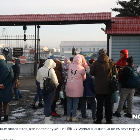
ых опасаются, что после службы в ЧВК их мужья и сыновья не смогут верну