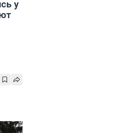
сь у
ают