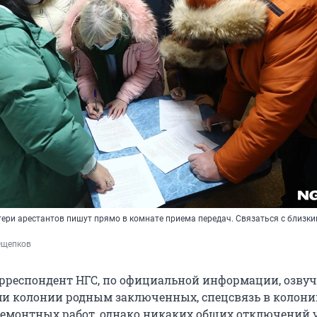
ери арестантов пишут прямо в комнате приема передач. Связаться с близки
Ощепков
орреспондент НГС, по официальной информации, озву
и колонии родным заключенных, спецсвязь в колони
 ремонтных работ, однако никаких общих отключений 