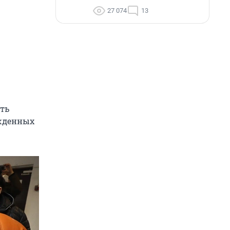
27 074
13
ить
ужденных