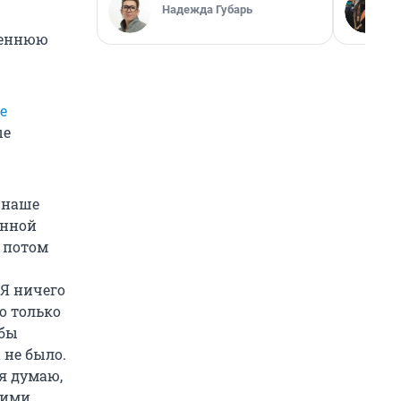
Надежда Губарь
реннюю
е
ые
 наше
енной
 потом
 Я ничего
о только
 бы
 не было.
 я думаю,
ними