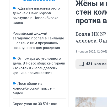
Жёны и 
«Давайте вызовем этого
стен кол
демона»: Найк Борзов
выступил в Новосибирске —
против 
видео
Возле ИК № 
Российский диджей
загадочно пропал в Таиланде
человек. Он
— связь с ним прервалась
накануне его дня рождения
3 ноября 2022, 12:00
От пожара до уголовного
дела. В Новосибирске сгорели
431
комме
«Тойота» и «Гелендваген» —
хроника происшествия
Лося сбили на
новосибирской трассе —
видео
Спрос упал на 30-50%: как