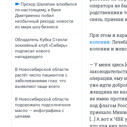
Прохор Шаляпин влюбился
оператора не б
по-настоящему, а Ваня
родственники т
Дмитриенко побил
связь, приехав 
необычный рекорд: новости
из мира шоу-бизнеса
При этом и кар
Обладатель Кубка Стэнли:
колонии
. Лече
хоккейный клуб «Сибирь»
колонии и женс
подписал нового
нападающего
— У меня здесь
В Новосибирской области
законодательст
растёт число пациентов с
операции, ему 
заболеваниями глаз: что
уже идти добро
выявляют чаще всего
женщина не назы
не имею против
В Новосибирской области
подорожало подсолнечное
под флагом Рос
масло — инфографика с
приехало Минис
ценами
[...] А вот к Ч
что для них дор