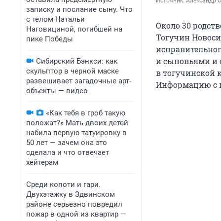
Источник: 
Александр 
записку и послание сыну. Что
с телом Натальи
Около 30 родст
Наговициной, погибшей на
Тогучин Новоси
пике Победы
исправительног
и сыновьями и 
Сибирский Бэнкси: как
скульптор в черной маске
в тогучинской 
развешивает загадочные арт-
Информацию с м
объекты — видео
«Как тебя в гроб такую
положат?» Мать двоих детей
набила первую татуировку в
50 лет — зачем она это
сделала и что отвечает
хейтерам
Среди копоти и гари.
Двухэтажку в Здвинском
районе серьезно повредил
пожар в одной из квартир —