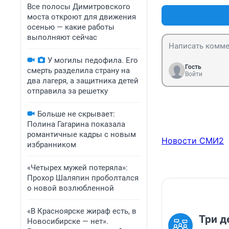
Все полосы Димитровского
моста откроют для движения
осенью — какие работы
выполняют сейчас
У могилы педофила. Его
Гость
смерть разделила страну на
Войти
два лагеря, а защитника детей
отправила за решетку
Больше не скрывает:
Полина Гагарина показала
романтичные кадры с новым
Новости СМИ2
избранником
«Четырех мужей потеряла»:
Прохор Шаляпин проболтался
о новой возлюбленной
«В Красноярске жираф есть, в
Три д
Новосибирске — нет».