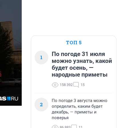
ТОП 5
По погоде 31 июля
1
можно узнать, какой
будет осень, —
народные приметы
158 392
15
По погоде 3 августа можно
2
определить, каким будет
декабрь, — приметы и
поверья
86 883
11