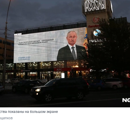
ства показаны на большом экране
Ощепков