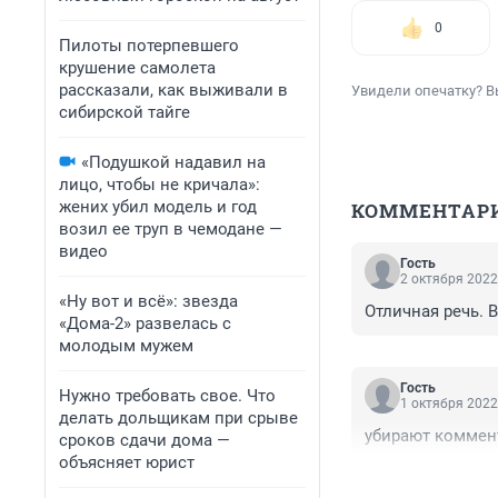
0
Пилоты потерпевшего
крушение самолета
рассказали, как выживали в
Увидели опечатку? В
сибирской тайге
«Подушкой надавил на
лицо, чтобы не кричала»:
жених убил модель и год
КОММЕНТАР
возил ее труп в чемодане —
видео
Гость
2 октября 2022
«Ну вот и всё»: звезда
Отличная речь. 
«Дома-2» развелась с
молодым мужем
Гость
Нужно требовать свое. Что
1 октября 2022
делать дольщикам при срыве
убирают коммен
сроков сдачи дома —
объясняет юрист