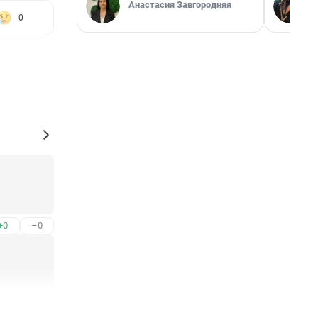
Анастасия Завгородняя
0
+0
–0
+0
–0