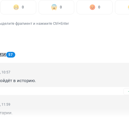
0
0
0
ыделите фрагмент и нажмите Ctrl+Enter
ИИ
57
, 10:57
Войдёт в историю.
, 11:59
тарии.