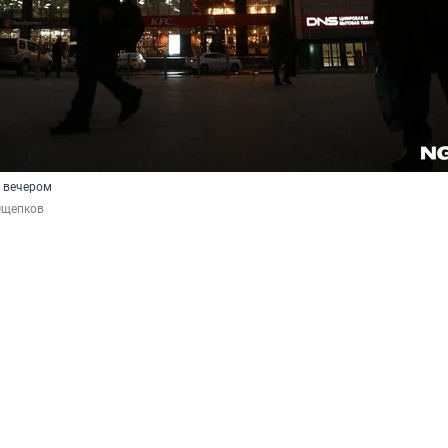
 вечером
Ощепков