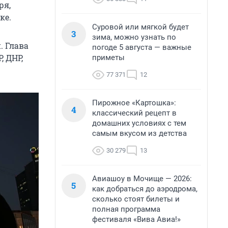
ря,
ке.
Суровой или мягкой будет
3
зима, можно узнать по
. Глава
погоде 5 августа — важные
, ДНР,
приметы
77 371
12
Пирожное «Картошка»:
4
классический рецепт в
домашних условиях с тем
самым вкусом из детства
30 279
13
Авиашоу в Мочище — 2026:
5
как добраться до аэродрома,
сколько стоят билеты и
полная программа
фестиваля «Вива Авиа!»