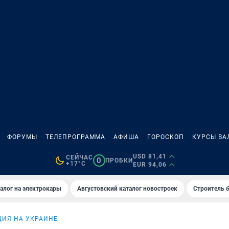
ФОРУМЫ
ТЕЛЕПРОГРАММА
АФИША
ГОРОСКОП
КУРСЫ ВА
USD 81,41
СЕЙЧАС
0
ПРОБКИ
+17°C
EUR 94,06
алог на электрокары
Августовский каталог новостроек
Строитель б
ИЯ НА УКРАИНЕ