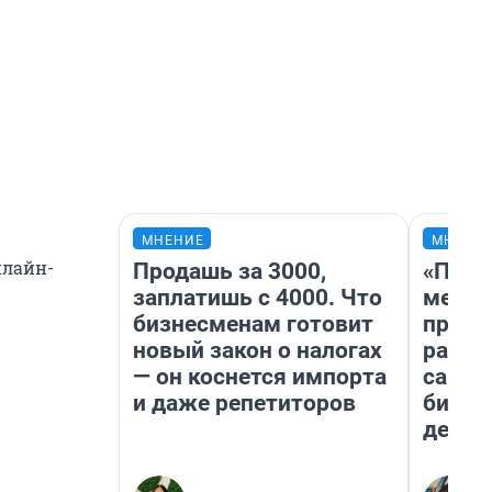
МНЕНИЕ
МНЕНИ
нлайн-
Продашь за 3000,
«Поку
заплатишь с 4000. Что
мешке
бизнесменам готовит
предп
новый закон о налогах
расска
— он коснется импорта
самом
и даже репетиторов
бизне
дешев