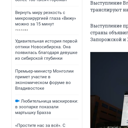
Выступление Вл
транслируют на
Вернуть миру резкость с
микрохирургией глаза «Вижу»
можно за 15 минут
Выступление пр
страны объявил,
Запорожской и 
Удивительная история первой
оптики Новосибирска. Она
появилась благодаря девушке
из сибирской глубинки
Премьер‑министр Монголии
примет участие в
экономическом форуме во
Владивостоке
Любительница маскировки:
в зоопарке показали
мартышку Бразза
«Простите нас за всё». С