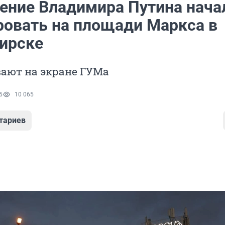
ение Владимира Путина нача
ровать на площади Маркса в
ирске
вают на экране ГУМа
5
10 065
тариев