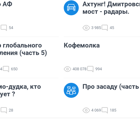
о АФ
Ахтунг! Дмитровс
мост - радары.
54
3 985
45
 глобального
Кофемолка
ления (часть 5)
84
650
408 078
994
о-дудка, кто
Про засаду (часть
ует ?
28
4 069
185