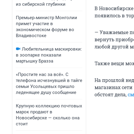
из сибирской глубинки
В Новосибирске 
появилось в то
Премьер‑министр Монголии
примет участие в
экономическом форуме во
— Уважаемые по
Владивостоке
вернуть приобре
любой другой м
Любительница маскировки:
в зоопарке показали
мартышку Бразза
Также вещи мож
«Простите нас за всё». С
На прошлой нед
телефона исчезнувшей в тайге
семьи Усольцевых пришло
магазинах сети 
леденящее душу сообщение
обстоят дела,
см
Крупную коллекцию почтовых
марок продают в
Новосибирске — сколько она
стоит