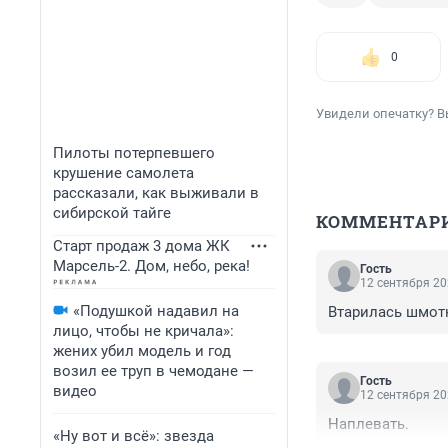
0
Увидели опечатку? В
Пилоты потерпевшего
крушение самолета
рассказали, как выживали в
сибирской тайге
КОММЕНТАР
Старт продаж 3 дома ЖК
Марсель-2. Дом, небо, река!
Гость
12 сентября 20
«Подушкой надавил на
Втарилась шмотк
лицо, чтобы не кричала»:
жених убил модель и год
возил ее труп в чемодане —
Гость
видео
12 сентября 20
Наплевать.
«Ну вот и всё»: звезда