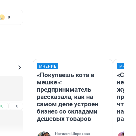
0
МНЕНИЕ
МНЕНИ
«Покупаешь кота в
«Сним
мешке»:
немед
предприниматель
журна
рассказала, как на
пришл
самом деле устроен
чтобы
+0
–0
бизнес со складами
на чт
дешевых товаров
ради 
Наталья Шорохова