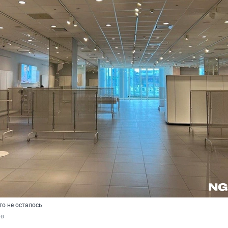
го не осталось
ов