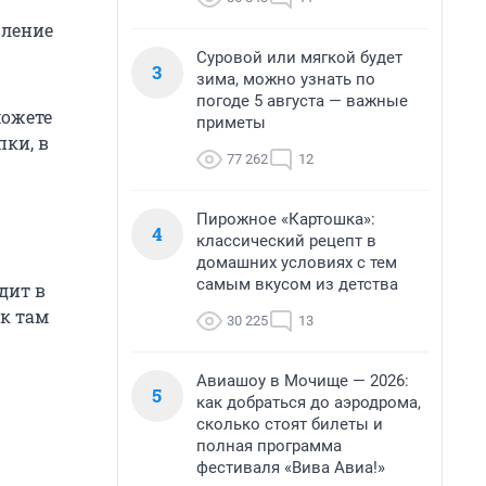
вление
Суровой или мягкой будет
3
зима, можно узнать по
погоде 5 августа — важные
можете
приметы
пки, в
77 262
12
Пирожное «Картошка»:
4
классический рецепт в
домашних условиях с тем
самым вкусом из детства
дит в
ак там
30 225
13
Авиашоу в Мочище — 2026:
5
как добраться до аэродрома,
сколько стоят билеты и
полная программа
фестиваля «Вива Авиа!»