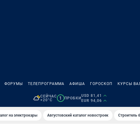
ФОРУМЫ
ТЕЛЕПРОГРАММА
АФИША
ГОРОСКОП
КУРСЫ ВА
USD 81,41
СЕЙЧАС
1
ПРОБКИ
+20°C
EUR 94,06
алог на электрокары
Августовский каталог новостроек
Строитель б