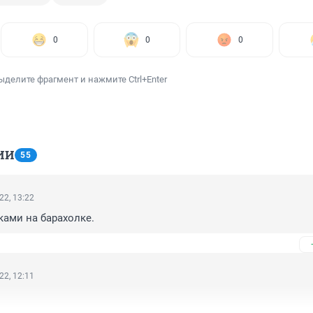
0
0
0
ыделите фрагмент и нажмите Ctrl+Enter
ИИ
55
22, 13:22
ами на барахолке.
22, 12:11