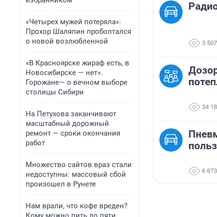
избранником
Ради
«Четырех мужей потеряла»:
Прохор Шаляпин проболтался
о новой возлюбленной
3 507
«В Красноярске жираф есть, в
Дозор
Новосибирске — нет».
потеп
Горожане— о вечном выборе
столицы Сибири
34 1
На Петухова заканчивают
масштабный дорожный
Пневм
ремонт — сроки окончания
работ
польз
Множество сайтов враз стали
6 873
недоступны: массовый сбой
произошел в Рунете
Нам врали, что кофе вреден?
Кому можно пить до пяти