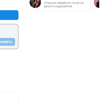
Открыла кофейную точку на
+0
–0
деньги соцразвития
равить