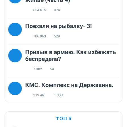
жилье (часть 4)
654 615
874
Поехали на рыбалку- 3!
786 963
529
Призыв в армию. Как избежать
беспредела?
7 302
54
КМС. Комплекс на Державина.
219 461
1 000
ТОП 5