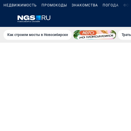
НЕДВИЖИМОСТЬ
ПРОМОКОДЫ
ЗНАКОМСТВА
ПОГОДА
ФО
Как строили мосты в Новосибирске
Траты