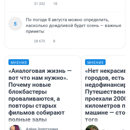
31 332
18
По погоде 8 августа можно определить,
5
насколько дождливой будет осень — важные
приметы
28 670
8
МНЕНИЕ
МНЕНИЕ
«Аналоговая жизнь —
«Нет некрасив
вот что нам нужно».
городов, есть
Почему новые
недофинансиро
блокбастеры
Путешественн
проваливаются, а
проехали 2000
повторы старых
километров по 
фильмов собирают
машине — стои
полные залы
того
Алёна Золотухина