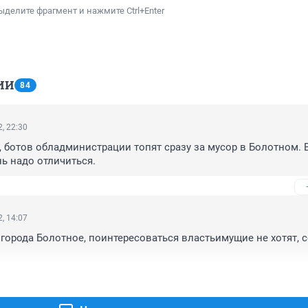
ыделите фрагмент и нажмите Ctrl+Enter
ИИ
84
, 22:30
, ботов обладминистрации топят сразу за мусор в Болотном. В
нь надо отличиться.
, 14:07
й города Болотное, поинтересоваться властьимущие не хотят, с