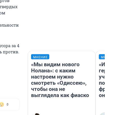
ргов
 твердых
ком
тельности
сора за 4
ь против.
МНЕНИЕ
МНЕНИ
«Мы видим нового
«Игру
Нолана»: с каким
герои
настроем нужно
учит 
смотреть «Одиссею»,
попул
чтобы она не
франш
выглядела как фиаско
она п
0