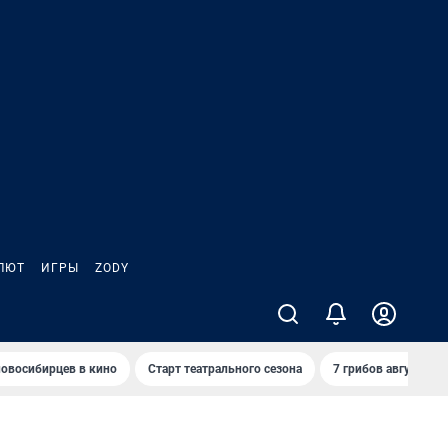
ЛЮТ
ИГРЫ
ZODY
овосибирцев в кино
Старт театрального сезона
7 грибов августа