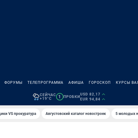
ФОРУМЫ
ТЕЛЕПРОГРАММА
АФИША
ГОРОСКОП
КУРСЫ ВА
USD 82,17
СЕЙЧАС
1
ПРОБКИ
+19°C
EUR 94,84
ики VS прокуратура
Августовский каталог новостроек
5 молодых н