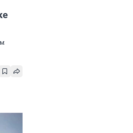
ке
ом