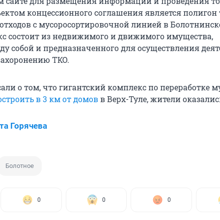
 сайте для размещения информации и проведения то
бъектом концессионного соглашения является полигон
тходов с мусоросортировочной линией в Болотнинс
кс состоит из недвижимого и движимого имущества,
ду собой и предназначенного для осуществления дея
 захоронению ТКО.
ли о том, что гигантский комплекс по переработке му
строить в 3 км от домов
в Верх-Туле, жители оказалис
та Горячева
Болотное
0
0
0