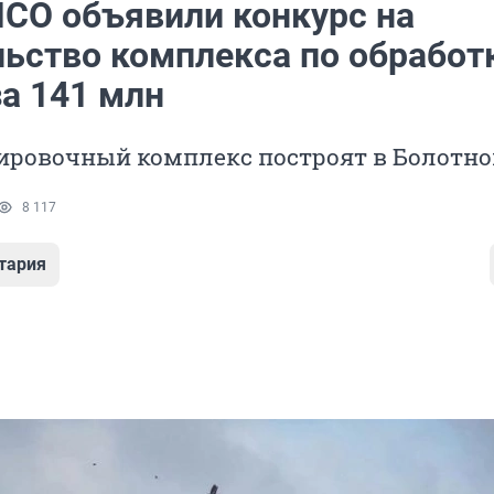
НСО объявили конкурс на
льство комплекса по обработ
за 141 млн
ировочный комплекс построят в Болотн
8 117
тария