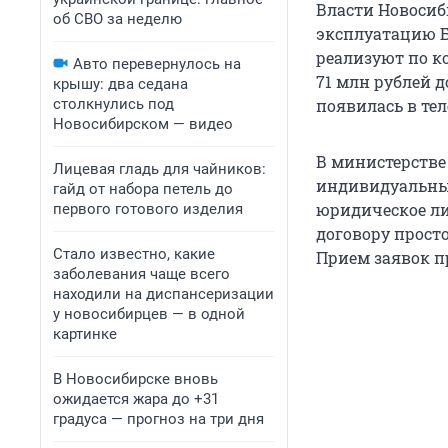
Власти Новосиб
об СВО за неделю
эксплуатацию Б
реализуют по ко
Авто перевернулось на
71 млн рублей 
крышу: два седана
столкнулись под
появилась в те
Новосибирском — видео
В министерстве
Лицевая гладь для чайников:
индивидуальный
гайд от набора петель до
юридическое ли
первого готового изделия
договору прост
Стало известно, какие
Прием заявок пр
заболевания чаще всего
находили на диспансеризации
у новосибирцев — в одной
картинке
В Новосибирске вновь
ожидается жара до +31
градуса — прогноз на три дня