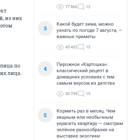
77 866
12
ект
, из них
Какой будет зима, можно
 этом
3
узнать по погоде 7 августа, —
важные приметы
45 452
13
Пирожное «Картошка»:
 лица по
4
классический рецепт в
их лица.
домашних условиях с тем
самым вкусом из детства
30 739
15
Кормить раз в месяц. Чем
5
хищным или необычным
украсить квартиру — смотрим
зелёное разнообразие на
выставке экзотики