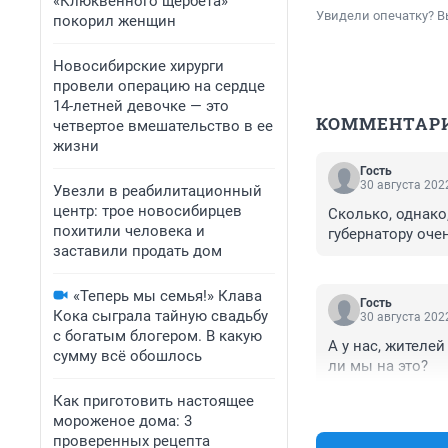
«Клюквенного щербета»
Увидели опечатку? В
покорил женщин
Новосибирские хирурги
провели операцию на сердце
14-летней девочке — это
КОММЕНТАР
четвертое вмешательство в ее
жизни
Гость
30 августа 2022
Увезли в реабилитационный
центр: трое новосибирцев
Сколько, однако
похитили человека и
губернатору оче
заставили продать дом
«Теперь мы семья!» Клава
Гость
Кока сыграла тайную свадьбу
30 августа 2022
с богатым блогером. В какую
А у нас, жителе
сумму всё обошлось
ли мы на это?
Как приготовить настоящее
мороженое дома: 3
проверенных рецепта