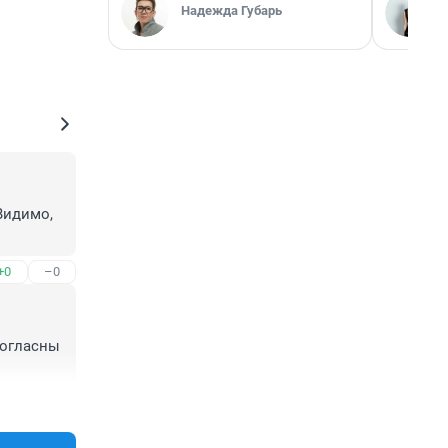
Надежда Губарь
идимо, 
+0
–0
огласны 
+1
–0