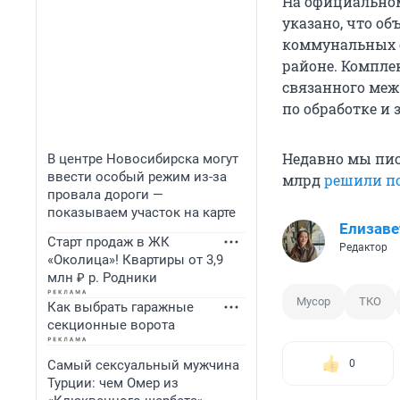
На официальном
указано, что о
коммунальных о
районе. Компле
связанного меж
по обработке и
Недавно мы писа
В центре Новосибирска могут
ввести особый режим из-за
млрд
решили по
провала дороги —
показываем участок на карте
Елизаве
Старт продаж в ЖК
Редактор
«Околица»! Квартиры от 3,9
млн ₽ р. Родники
Мусор
ТКО
Как выбрать гаражные
секционные ворота
Самый сексуальный мужчина
0
Турции: чем Омер из