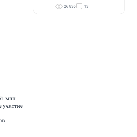
26 836
13
71 млн
е участие
ов.