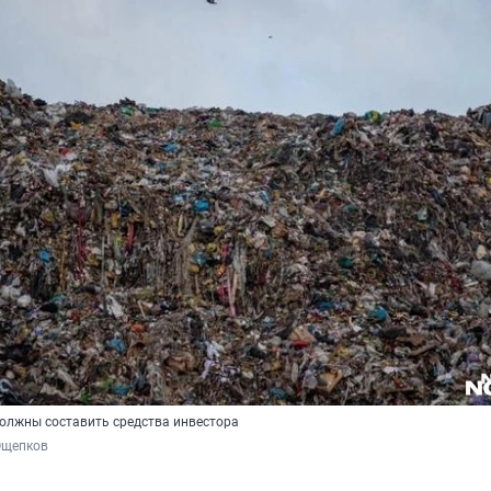
олжны составить средства инвестора
Ощепков