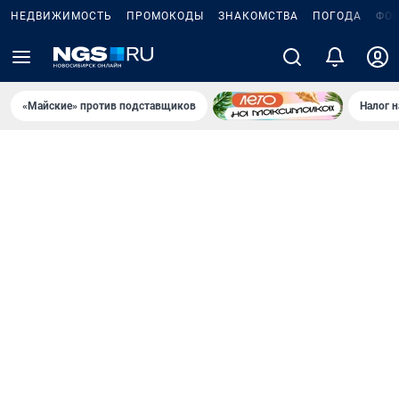
НЕДВИЖИМОСТЬ
ПРОМОКОДЫ
ЗНАКОМСТВА
ПОГОДА
ФО
«Майские» против подставщиков
Налог 