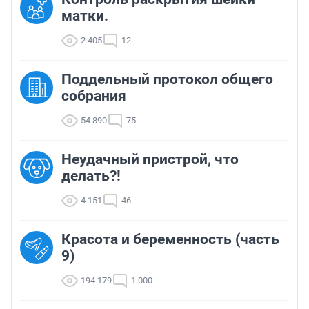
матки.
2 405
12
Поддельный протокол общего
собрания
54 890
75
Неудачный пристрой, что
делать?!
4 151
46
Красота и беременность (часть
9)
194 179
1 000