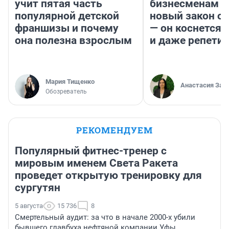
учит пятая часть
бизнесменам г
популярной детской
новый закон о 
франшизы и почему
— он коснется 
она полезна взрослым
и даже репети
Мария Тищенко
Анастасия Зав
Обозреватель
РЕКОМЕНДУЕМ
Популярный фитнес-тренер с
мировым именем Света Ракета
проведет открытую тренировку для
сургутян
5 августа
15 736
8
Смертельный аудит: за что в начале 2000-х убили
бывшего главбуха нефтяной компании Уфы