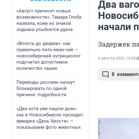
Два ваго
«Август принесет новые
Новосиб
возможности»: Тамара Глоба
назвала, кому из знаков
начали 
зодиака улыбнется удача
Задержек па
«Вплоть до диареи»: как
правильно пить иван-чай —
новосибирский нутрициолог
6 августа 2022, 13:05
подсчитал допустимое
количество чашек
8
коммент
Переводы россиян начнут
блокировать по одной
причине: подробности
«Два кота уже нашли дом»:
как в Новосибирске проходит
ярмарка «День Хвоста» —
показываем фото животных