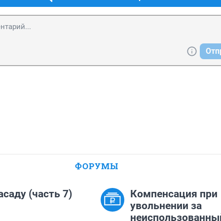
Отп
ФОРУМЫ
асаду (часть 7)
Компенсация при
увольнении за
неиспользованны