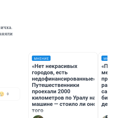
ричка.
раняли
МНЕНИЕ
МНЕНИ
«Нет некрасивых
«Поку
городов, есть
мешке
недофинансированные».
предп
Путешественники
расска
проехали 2000
самом
0
километров по Уралу на
бизне
машине — стоило ли оно
дешев
того