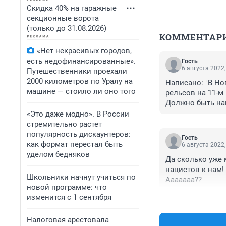
Скидка 40% на гаражные
секционные ворота
(только до 31.08.2026)
КОММЕНТАР
«Нет некрасивых городов,
есть недофинансированные».
Гость
6 августа 2022,
Путешественники проехали
2000 километров по Уралу на
Написано: "В Но
машине — стоило ли оно того
рельсов на 11-м
Должно быть нап
сход 2 вагонов с 
«Это даже модно». В России
Подъездной путь
стремительно растет
какому-либо пр
популярность дискаунтеров:
Гость
как формат перестал быть
6 августа 2022,
уделом бедняков
Да сколько уже 
нацистов к нам!
Школьники начнут учиться по
Ааааааа??
новой программе: что
изменится с 1 сентября
Налоговая арестовала