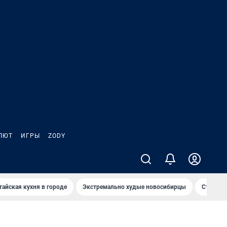
ЛЮТ
ИГРЫ
ZODY
тайская кухня в городе
Экстремально худые новосибирцы
Старт те