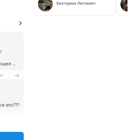
Екатерина Литкевич
 
ошел 
+1
–0
лежать 
я это??? 
+1
–0