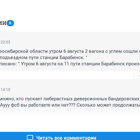
ИИ
8
 22:03
восибирской области утром 6 августа 2 вагона с углем сошли с
 подъездном пути станции Барабинск. "

исано: " Утром 6 августа на 11 пути станции Барабинск произ
углем."

 не имеет нумерации и может принадлежать/может не принад
едприятию или организации.
 14:10
можно, кто пускает либерастных диверсионных бандеровских 
 Аууу фсб вы работаете или нет??? Сколько может продолжатьс
Читать все комментарии