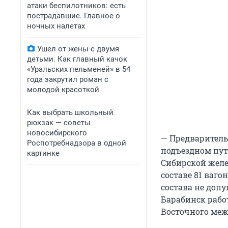
атаки беспилотников: есть
пострадавшие. Главное о
ночных налетах
Ушел от жены с двумя
детьми. Как главный качок
«Уральских пельменей» в 54
года закрутил роман с
молодой красоткой
Как выбрать школьный
рюкзак — советы
новосибирского
— Предварительн
Роспотребнадзора в одной
подъездном пут
картинке
Сибирской желе
составе 81 ваго
состава не доп
Барабинск рабо
Восточного меж