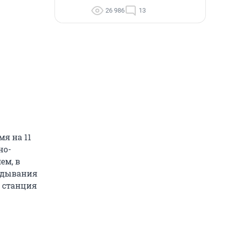
26 986
13
мя на 11
но-
ем, в
кидывания
, станция