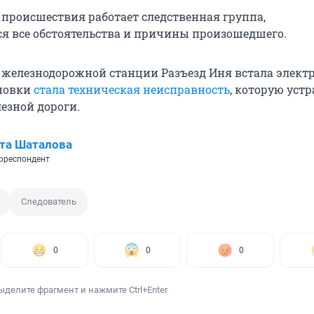
е происшествия работает следственная группа,
я все обстоятельства и причины произошедшего.
 железнодорожной станции Разъезд Иня встала элект
новки
стала техническая неисправность
, которую уст
езной дороги.
та Шаталова
рреспондент
Следователь
0
0
0
ыделите фрагмент и нажмите Ctrl+Enter