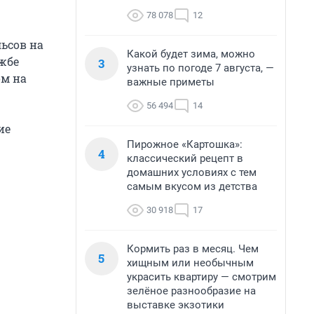
78 078
12
льсов на
Какой будет зима, можно
ужбе
3
узнать по погоде 7 августа, —
ом на
важные приметы
56 494
14
ие
Пирожное «Картошка»:
4
классический рецепт в
домашних условиях с тем
самым вкусом из детства
30 918
17
Кормить раз в месяц. Чем
5
хищным или необычным
украсить квартиру — смотрим
зелёное разнообразие на
выставке экзотики