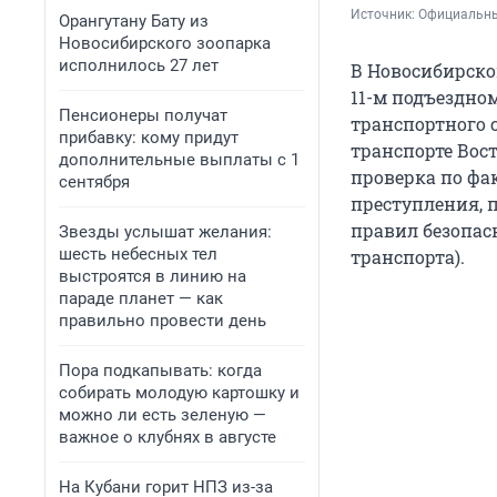
Источник: 
Официальны
Орангутану Бату из
Новосибирского зоопарка
исполнилось 27 лет
В Новосибирской
11-м подъездном
Пенсионеры получат
транспортного 
прибавку: кому придут
транспорте Вос
дополнительные выплаты с 1
проверка по фак
сентября
преступления, 
правил безопас
Звезды услышат желания:
шесть небесных тел
транспорта).
выстроятся в линию на
параде планет — как
правильно провести день
Пора подкапывать: когда
собирать молодую картошку и
можно ли есть зеленую —
важное о клубнях в августе
На Кубани горит НПЗ из-за