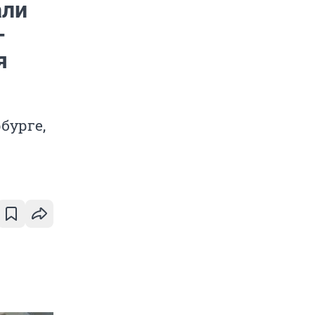
али
—
я
бурге,