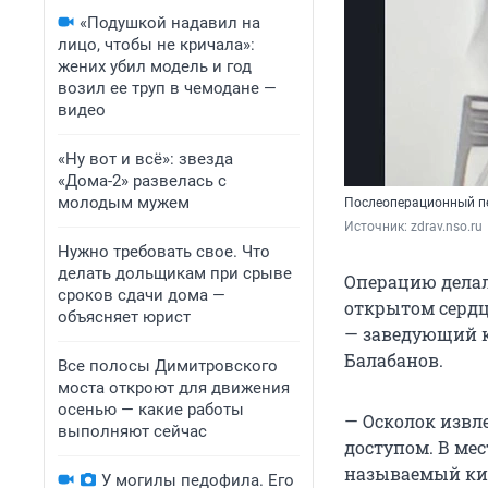
«Подушкой надавил на
лицо, чтобы не кричала»:
жених убил модель и год
возил ее труп в чемодане —
видео
«Ну вот и всё»: звезда
«Дома-2» развелась с
молодым мужем
Послеоперационный п
Источник: 
zdrav.nso.ru
Нужно требовать свое. Что
делать дольщикам при срыве
Операцию делал
сроков сдачи дома —
открытом сердц
объясняет юрист
— заведующий к
Балабанов.
Все полосы Димитровского
моста откроют для движения
осенью — какие работы
— Осколок извл
выполняют сейчас
доступом. В мес
называемый кис
У могилы педофила. Его