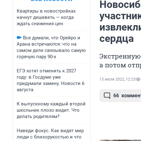
Новосиб
Квартиры в новостройках
участни
начнут дешеветь — когда
ждать снижения цен
извлекл
сердца
Все думали, что Орейро и
Арана встречаются: что на
самом деле связывало самую
Экстренную 
горячую пару 90-х
а потом отп
ЕГЭ хотят отменить к 2027
году: в Госдуме уже
15 июля 2022, 12:25
придумали замену. Новости 6
августа
66
коммен
К выпускному каждый второй
школьник плохо видит. Что
делать родителям?
Наведи фокус. Как видят мир
люди с близорукостью и что