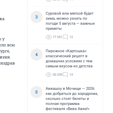
Суровой или мягкой будет
3
ка
зима, можно узнать по
погоде 5 августа — важные
приметы
77 351
12
о у
кло всю
урге,
Пирожное «Картошка»:
4
классический рецепт в
изни.
домашних условиях с тем
инздрав
самым вкусом из детства
30 259
13
Авиашоу в Мочище — 2026:
5
как добраться до аэродрома,
сколько стоят билеты и
полная программа
фестиваля «Вива Авиа!»