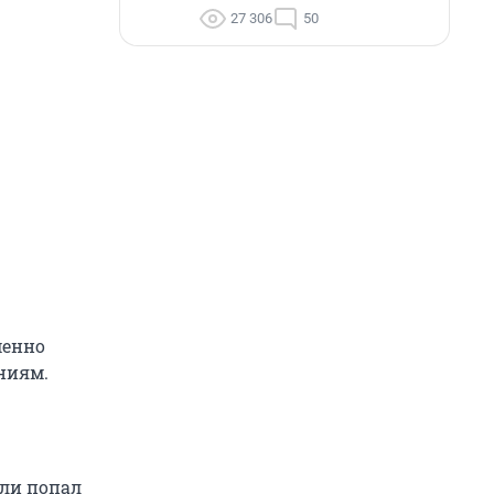
27 306
50
менно
ниям.
или попал