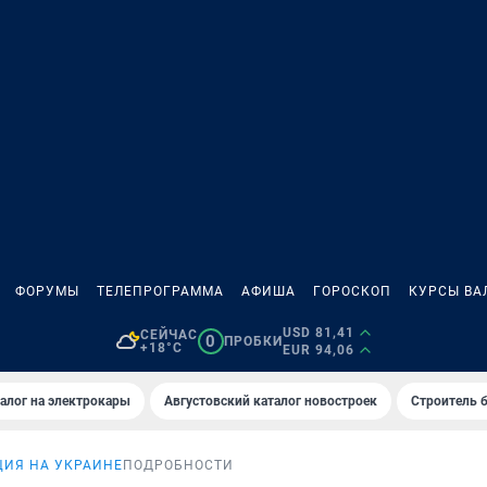
ФОРУМЫ
ТЕЛЕПРОГРАММА
АФИША
ГОРОСКОП
КУРСЫ ВА
USD 81,41
СЕЙЧАС
0
ПРОБКИ
+18°C
EUR 94,06
алог на электрокары
Августовский каталог новостроек
Строитель б
ИЯ НА УКРАИНЕ
ПОДРОБНОСТИ