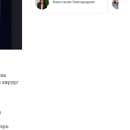
Анастасия Завгородняя
 на
 хирург
м
горь