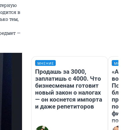
ютерную
одится в
ько тем,
редмет —
МНЕНИЕ
МНЕНИ
Продашь за 3000,
«Анал
заплатишь с 4000. Что
вот ч
бизнесменам готовит
Почем
новый закон о налогах
блокб
— он коснется импорта
прова
и даже репетиторов
повто
фильм
полны