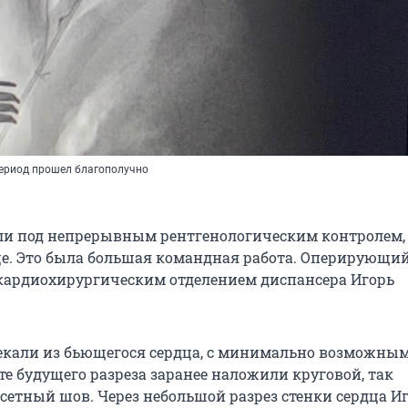
ериод прошел благополучно
и под непрерывным рентгенологическим контролем,
е. Это была большая командная работа. Оперирующий
ардиохирургическим отделением диспансера Игорь
екали из бьющегося сердца, с минимально возможны
те будущего разреза заранее наложили круговой, так
етный шов. Через небольшой разрез стенки сердца И