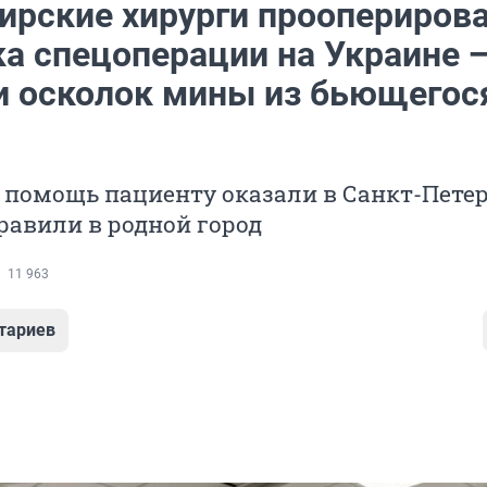
ирские хирурги проопериров
ка спецоперации на Украине 
и осколок мины из бьющегос
помощь пациенту оказали в Санкт-Петер
равили в родной город
11 963
тариев