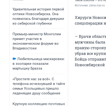
Такой осколок — это 
Источник: 
zdrav.nso.ru
Удивительная история первой
оптики Новосибирска. Она
Хирурги Новоси
появилась благодаря девушке
спецоперации н
из сибирской глубинки
Премьер‑министр Монголии
— Врачи област
примет участие в
мужчины была с
экономическом форуме во
правую сторону
Владивостоке
убрав все круп
Бойца отправил
Любительница маскировки:
в зоопарке показали
Новосибирской 
мартышку Бразза
«Простите нас за всё». С
телефона исчезнувшей в тайге
семьи Усольцевых пришло
леденящее душу сообщение
Крупную коллекцию почтовых