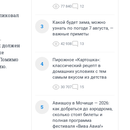
77 840
12
бликовал
Какой будет зима, можно
3
узнать по погоде 7 августа, —
важные приметы
.
42 938
13
к должен
же
 Помимо
Пирожное «Картошка»:
4
классический рецепт в
ию.
домашних условиях с тем
самым вкусом из детства
30 707
15
Авиашоу в Мочище — 2026:
5
как добраться до аэродрома,
сколько стоят билеты и
полная программа
фестиваля «Вива Авиа!»