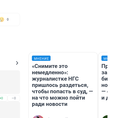
0
МНЕНИЕ
МНЕНИ
«Снимите это
Прода
немедленно»:
запла
журналистке НГС
бизне
пришлось раздеться,
новый
чтобы попасть в суд, —
— он 
на что можно пойти
и даж
+0
–0
ради новости