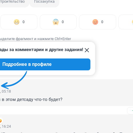
троительство
Госзакупка
0
0
0
ыделите фрагмент и нажмите Ctrl+Enter
ады за комментарии и другие задания!
Подробнее в профиле
ИИ
16
, 05:18
в этом детсаду что-то будет?
, 16:24