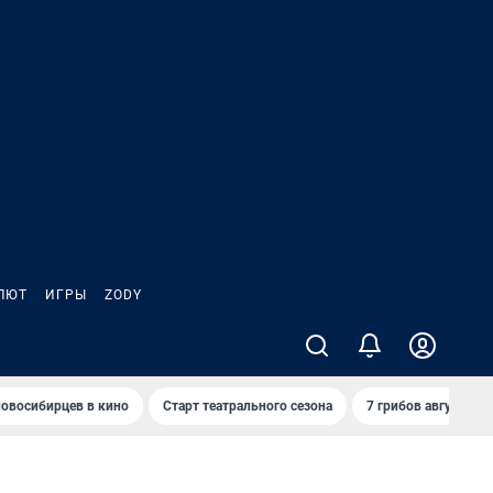
ЛЮТ
ИГРЫ
ZODY
овосибирцев в кино
Старт театрального сезона
7 грибов августа