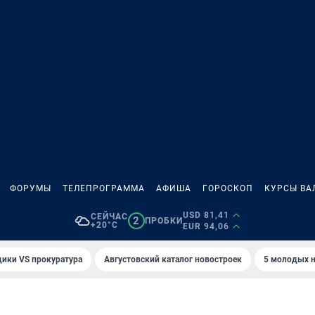
ФОРУМЫ
ТЕЛЕПРОГРАММА
АФИША
ГОРОСКОП
КУРСЫ ВА
USD 81,41
СЕЙЧАС
2
ПРОБКИ
+20°C
EUR 94,06
ики VS прокуратура
Августовский каталог новостроек
5 молодых н