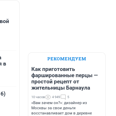
овой
а
РЕКОМЕНДУЕМ
я в
Как приготовить
фаршированные перцы —
простой рецепт от
жительницы Барнаула
 6)
10 часов
4 949
5
«Вам зачем он?»: дизайнер из
Москвы за свои деньги
восстанавливает дом в деревне