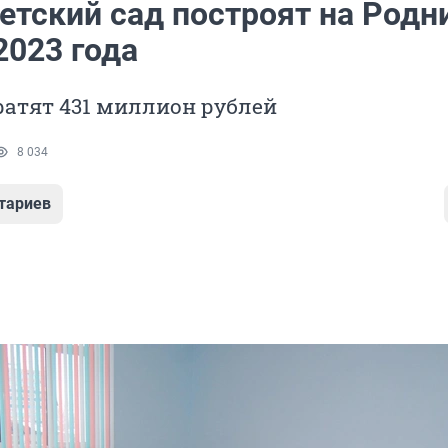
етский сад построят на Родн
2023 года
ратят 431 миллион рублей
8 034
тариев