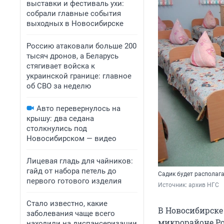
выставки и фестиваль ухи:
собрали главные события
выходных в Новосибирске
Россию атаковали больше 200
тысяч дронов, а Беларусь
стягивает войска к
украинской границе: главное
об СВО за неделю
Авто перевернулось на
крышу: два седана
столкнулись под
Новосибирском — видео
Лицевая гладь для чайников:
гайд от набора петель до
Садик будет располага
первого готового изделия
Источник: 
архив НГС
Стало известно, какие
В Новосибирске 
заболевания чаще всего
микрорайоне Ро
находили на диспансеризации