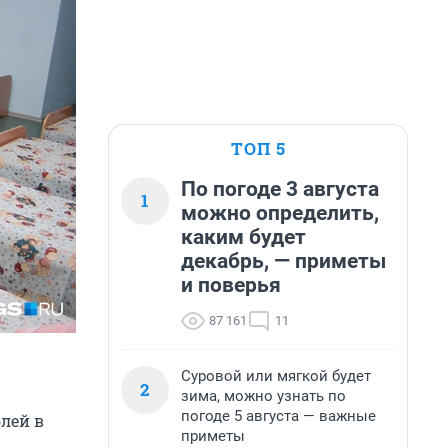
ТОП 5
По погоде 3 августа
1
можно определить,
каким будет
декабрь, — приметы
и поверья
87 161
11
Суровой или мягкой будет
2
зима, можно узнать по
погоде 5 августа — важные
блей в
приметы