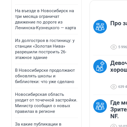
На въезде в Новосибирск на
три месяца ограничат
движение по дороге из
Про з
Ленинска-Кузнецкого — карта
Из долгостроя в гостиницу: у
станции «Золотая Нива»
5 996
разрешили построить 26-
этажное здание
Девоч
хорош
В Новосибирске продолжают
обновлять школы и
библиотеки: что уже сделано
639 
Новосибирская область
уходит от точечной застройки.
Где м
Министр сообщил о новых
Зрите
правилах в регионе
NF.
За какие публикации в
10 0