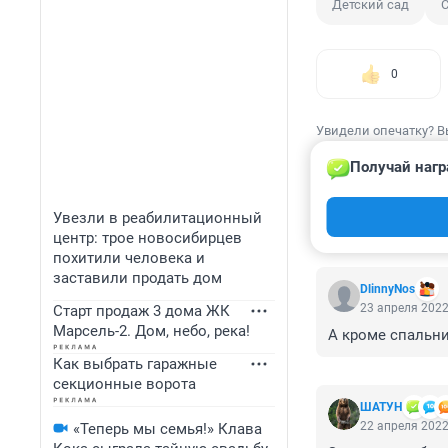
Детский сад
С
0
Увидели опечатку? В
Получай нагр
Увезли в реабилитационный
КОММЕНТАР
центр: трое новосибирцев
похитили человека и
заставили продать дом
DlinnyNos
23 апреля 2022
Старт продаж 3 дома ЖК
Марсель-2. Дом, небо, река!
А кроме спальни 
Как выбрать гаражные
секционные ворота
ШАТУН
22 апреля 2022
«Теперь мы семья!» Клава