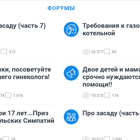
ФОРУМЫ
асаду (часть 7)
Требования к газ
котельной
313
52 377
69
ки, посоветуйте
Двое детей и мам
его гинеколога!
срочно нуждаютс
помощи!!
474
1 016
70 573
174
ои 17 лет...Приз
Про засаду (часть
льских Симпатий
25
78
30 612
1 000