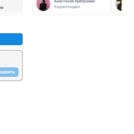
Анастасия Хрипушина
Корреспондент
и 
+0
–0
равить