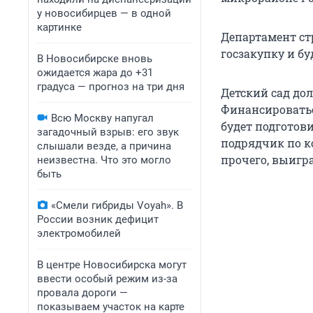
у новосибирцев — в одной
картинке
Департамент ст
госзакупку и бу
В Новосибирске вновь
ожидается жара до +31
градуса — прогноз на три дня
Детский сад дол
Финансироватьс
Всю Москву напугал
будет подготови
загадочный взрыв: его звук
подрядчик по к
слышали везде, а причина
прочего, выигр
неизвестна. Что это могло
быть
«Смели гибриды Voyah». В
России возник дефицит
электромобилей
В центре Новосибирска могут
ввести особый режим из-за
провала дороги —
показываем участок на карте