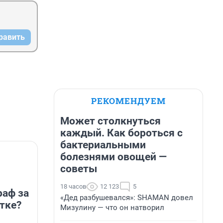
равить
РЕКОМЕНДУЕМ
Может столкнуться
каждый. Как бороться с
бактериальными
болезнями овощей —
советы
18 часов
12 123
5
раф за
«Дед разбушевался»: SHAMAN довел
тке?
Мизулину — что он натворил