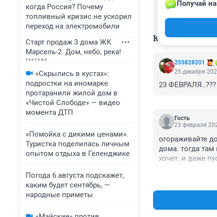
Получай на
когда Россия? Почему
топливный кризис не ускорил
переход на электромобили
КОММЕНТАР
Старт продаж 3 дома ЖК
Марсель-2. Дом, небо, река!
255828201
25 декабря 202
«Скрылись в кустах»:
подростки на иномарке
23 ФЕВРАЛЯ..???
протаранили жилой дом в
«Чистой Слободе» — видео
момента ДТП
Гость
23 февраля 202
«Помойка с дикими ценами».
огораживайте до
Туристка поделилась личным
дома. тогда там 
опытом отдыха в Геленджике
хочет. и даже пу
Погода 6 августа подскажет,
каким будет сентябрь, —
народные приметы
«Майские» против