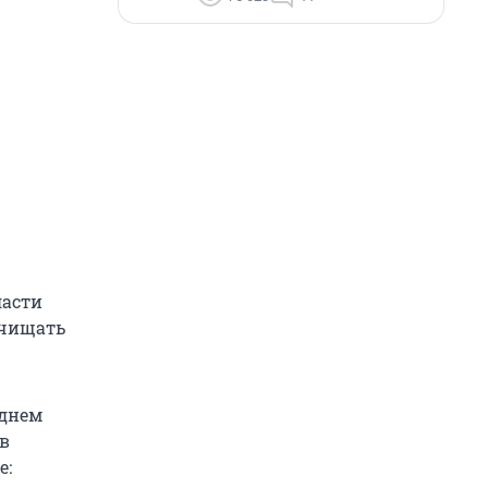
ласти
счищать
 днем
 в
е: