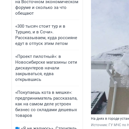
на Восточном экономическом
форуме и сколько за что
обещают
«300 тысяч стоит тур и в
Турцию, и в Сочи».
Рассказываем, куда россияне
едут в отпуск этим летом
«Проект пилотный»: в
Новосибирске магазины сети
дискаунтеров начали
закрываться, едва
открывшись
«Покупаешь кота в мешке»:
предприниматель рассказала,
как на самом деле устроен
бизнес со складами дешевых
товаров
На днях в городе уста
Источник: 
ГУ МЧС по 
«Я не жалуюсь». Строитель