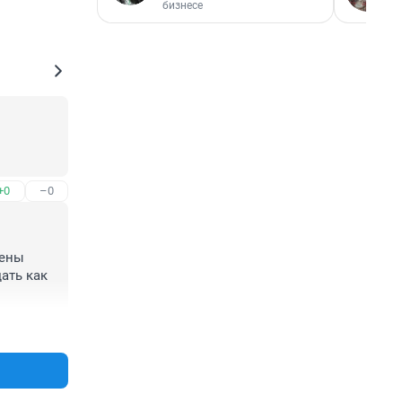
бизнесе
+0
–0
ены 
ать как 
+0
–0