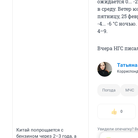
ожидается 0... 
в среду. Ветер 
пятницу, 25 фев
-4... -6 °С ночь
4–9.
Вчера НГС писа
Татьяна
Корреспонд
Погода
МЧС
0
Увидели опечатку? В
Китай попрощается с
бензином через 2–3 года, а