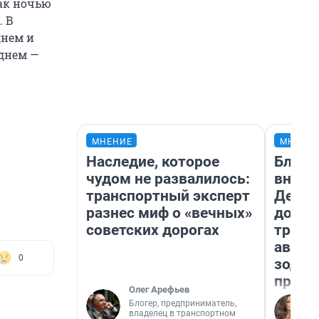
как ночью
. В
днем и
 днем —
МНЕНИЕ
МНЕНИ
Наследие, которое
Близн
чудом не развалилось:
внеза
транспортный эксперт
Девам
разнес миф о «вечных»
допол
советских дорогах
траты
август
0
зодиа
прогн
Олег Арефьев
Блогер, предприниматель,
владелец в транспортном