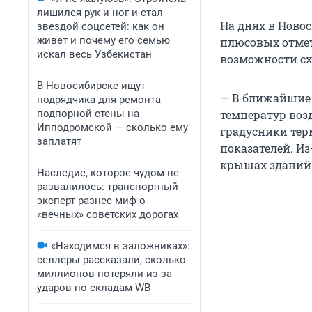
лишился рук и ног и стал
На днях в Ново
звездой соцсетей: как он
живет и почему его семью
плюсовых отмет
искал весь Узбекистан
возможности сх
В Новосибирске ищут
— В ближайшие 
подрядчика для ремонта
подпорной стены на
температур воз
Ипподромской — сколько ему
градусники тер
заплатят
показателей. Из
крышах зданий 
Наследие, которое чудом не
развалилось: транспортный
эксперт разнес миф о
«вечных» советских дорогах
«Находимся в заложниках»:
селлеры рассказали, сколько
миллионов потеряли из-за
ударов по складам WB