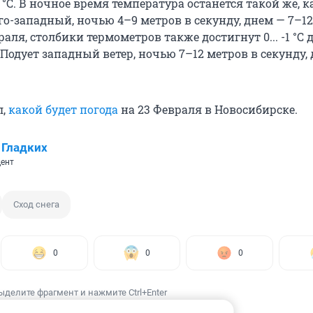
-2 °С. В ночное время температура останется такой же, 
юго-западный, ночью 4–9 метров в секунду, днем — 7–12
раля, столбики термометров также достигнут 0... -1 °С 
ю. Подует западный ветер, ночью 7–12 метров в секунду,
л,
какой будет погода
на 23 Февраля в Новосибирске.
 Гладких
ент
Сход снега
0
0
0
ыделите фрагмент и нажмите Ctrl+Enter