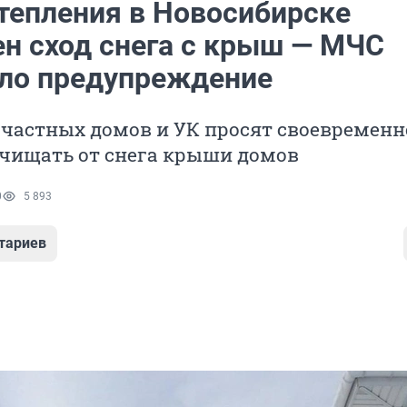
отепления в Новосибирске
н сход снега с крыш — МЧС
ло предупреждение
частных домов и УК просят своевременн
очищать от снега крыши домов
0
5 893
тариев