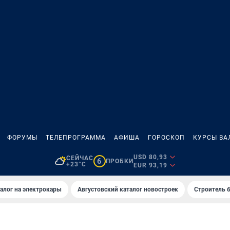
ФОРУМЫ
ТЕЛЕПРОГРАММА
АФИША
ГОРОСКОП
КУРСЫ ВА
USD 80,93
СЕЙЧАС
6
ПРОБКИ
+23°C
EUR 93,19
алог на электрокары
Августовский каталог новостроек
Строитель б