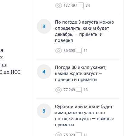
137 497
34
По погоде 3 августа можно
3
определить, каким будет
декабрь, — приметы и
поверья
мя
86 593
11
х
 на
Погода 30 июля укажет,
4
 по НСО.
каким ждать август —
поверья и приметы
77 249
13
Суровой или мягкой будет
5
зима, можно узнать по
погоде 5 августа — важные
приметы
75 023
11