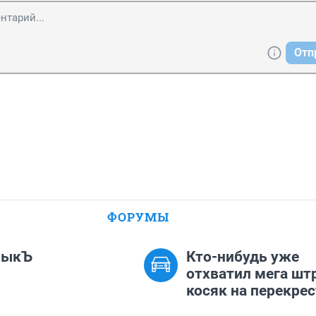
Отп
ФОРУМЫ
лыкЪ
Кто-нибудь уже
отхватил мега шт
косяк на перекрес