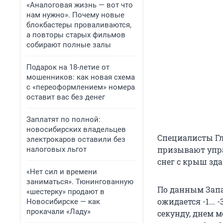
«Аналоговая жизнь — вот что
нам нужно». Почему новые
блокбастеры проваливаются,
а повторы старых фильмов
собирают полные залы
Подарок на 18-летие от
мошенников: как новая схема
с «переоформлением» номера
оставит вас без денег
Заплатят по полной:
новосибирских владельцев
Специалисты Гл
электрокаров оставили без
призывают упр
налоговых льгот
снег с крыш зда
«Нет сил и времени
заниматься». Тюнингованную
По данным Запа
«шестерку» продают в
ожидается -1... -
Новосибирске — как
прокачали «Ладу»
секунду, днем м