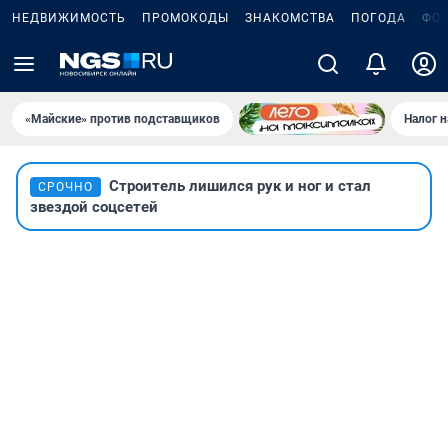
НЕДВИЖИМОСТЬ
ПРОМОКОДЫ
ЗНАКОМСТВА
ПОГОДА
ФО
«Майские» против подставщиков
Налог 
Строитель лишился рук и ног и стал
СРОЧНО
звездой соцсетей