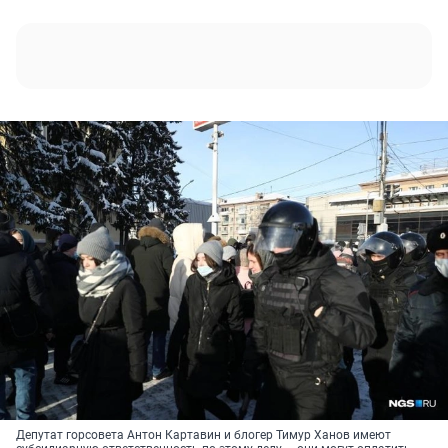
Депутат горсовета Антон Картавин и блогер Тимур Ханов имеют