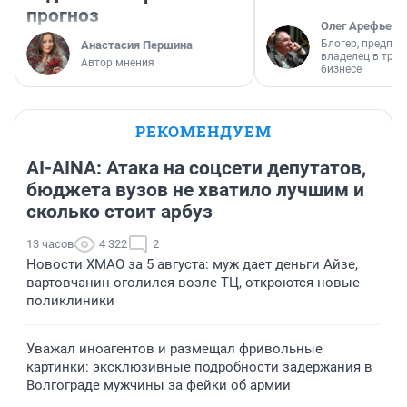
прогноз
Олег Арефьев
Блогер, предпри
Анастасия Першина
владелец в тра
Автор мнения
бизнесе
РЕКОМЕНДУЕМ
AI-AINA: Атака на соцсети депутатов,
бюджета вузов не хватило лучшим и
сколько стоит арбуз
13 часов
4 322
2
Новости ХМАО за 5 августа: муж дает деньги Айзе,
вартовчанин оголился возле ТЦ, откроются новые
поликлиники
Уважал иноагентов и размещал фривольные
картинки: эксклюзивные подробности задержания в
Волгограде мужчины за фейки об армии