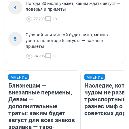
Погода 30 июля укажет, каким ждать август —
4
поверья и приметы
77 239
13
Суровой или мягкой будет зима, можно
5
узнать по погоде 5 августа — важные
приметы
74 906
11
МНЕНИЕ
МНЕНИЕ
Близнецам —
Наследие, кото
внезапные перемены,
чудом не разва
Девам —
транспортный 
дополнительные
разнес миф о 
траты: каким будет
советских доро
август для всех знаков
зодиака — таро-