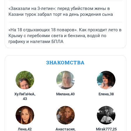
«Заказали на 3-летие»: перед убийством жены в
Казани турок забрал торт на день рождения сына
«На 18 отдыхающих 18 поваров». Как проходит лето в
Крыму с перебоями света и бензина, водой по
графику и налетами БПЛА
ЗНАКОМСТВА
ХуЛиГаНкА
,
Милана
,
40
Елена
,
38
43
Лена
,
42
Анастасия
,
Mirak777
,
25