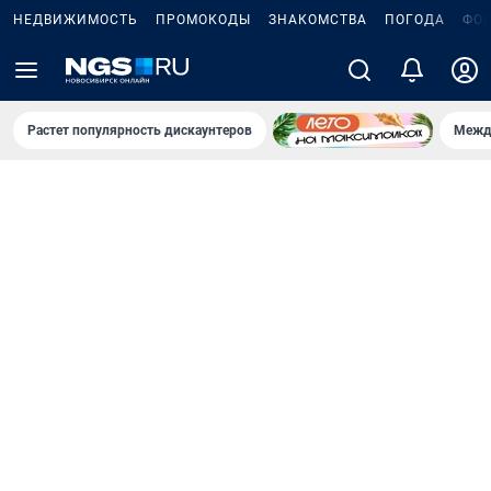
НЕДВИЖИМОСТЬ
ПРОМОКОДЫ
ЗНАКОМСТВА
ПОГОДА
ФО
Растет популярность дискаунтеров
Межд