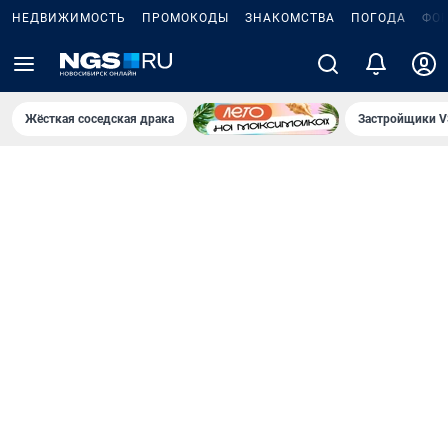
НЕДВИЖИМОСТЬ
ПРОМОКОДЫ
ЗНАКОМСТВА
ПОГОДА
ФО
Жёсткая соседская драка
Застройщики V