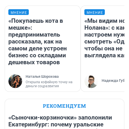
МНЕНИЕ
МНЕНИЕ
«Покупаешь кота в
«Мы видим нов
мешке»:
Нолана»: с как
предприниматель
настроем нужн
рассказала, как на
смотреть «Оди
самом деле устроен
чтобы она не
бизнес со складами
выглядела как
дешевых товаров
Наталья Шорохова
Надежда Губар
Открыла кофейную точку на
деньги соцразвития
РЕКОМЕНДУЕМ
«Сыночки-корзиночки» заполонили
Екатеринбург: почему уральские