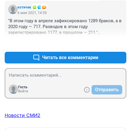
котичек
6 мая 2021, 14:59
"В этом году в апреле зафиксировано 1289 браков, а в 
2020 году — 717. Разводов в этом году 
зарегистрировано 1177, в прошлом — 211."

 Ну вот уж тут сравнения неуместны! В апреле 2020 
+3
–0
года БЫЛО ЗАКРЫТО ВСЁ!!! Какие могли быть 
свадьбы и разводы?!! Там в загс пускали только в 
виде исключения жениха и невесту, да плюс сам 
Читать все комментарии
регистратор. Так что женились, наверное, только при 
беременности невесты... Надо было сравнивать не с 
2020 годом, а с 2019.
Гость
Отправить
Войти
Новости СМИ2