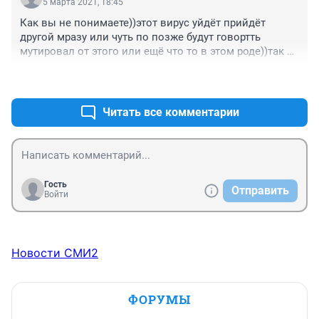
5 марта 2021, 18:45
Как вы не понимаете))этот вирус уйдёт прийдёт 
другой мразу или чуть по позже будут говортть 
мутировал от этого или ещё что то в этом роде))так 
что вирусов что больше не каких не будет на это 
+0
–0
точно не надейтесь))как им нужно так они и юудут 
делать...
Читать все комментарии
Гость
Отправить
Войти
Новости СМИ2
ФОРУМЫ