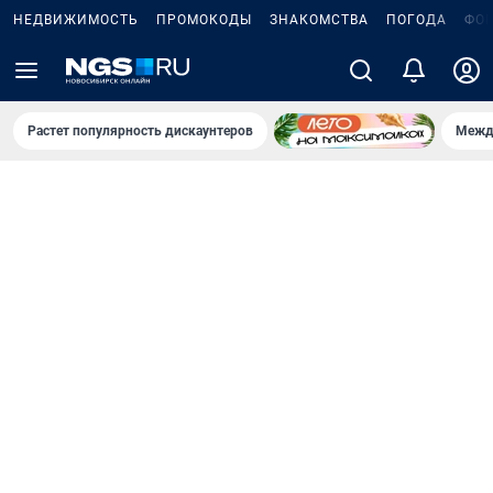
НЕДВИЖИМОСТЬ
ПРОМОКОДЫ
ЗНАКОМСТВА
ПОГОДА
ФО
Растет популярность дискаунтеров
Межд