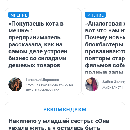
МНЕНИЕ
МНЕНИЕ
«Покупаешь кота в
«Аналоговая ж
мешке»:
вот что нам ну
предприниматель
Почему новые
рассказала, как на
блокбастеры
самом деле устроен
проваливаются,
бизнес со складами
повторы стары
дешевых товаров
фильмов соби
полные залы
Наталья Шорохова
Алёна Золотух
Открыла кофейную точку на
Журналист НГС
деньги соцразвития
РЕКОМЕНДУЕМ
Накипело у младшей сестры: «Она
уехала жить, а я осталась быть