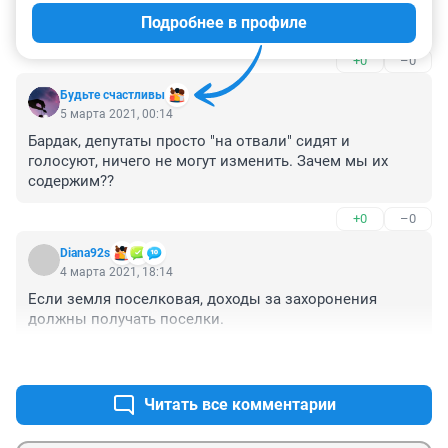
нечего базар разводить. как власть сказала, так и 
Подробнее в профиле
будет. сами голосовали за эту власть. терпите.
+0
–0
Будьте счастливы
5 марта 2021, 00:14
Бардак, депутаты просто "на отвали" сидят и 
голосуют, ничего не могут изменить. Зачем мы их 
содержим??
+0
–0
Diana92s
4 марта 2021, 18:14
Если земля поселковая, доходы за захоронения 
должны получать поселки.
+0
–0
Читать все комментарии