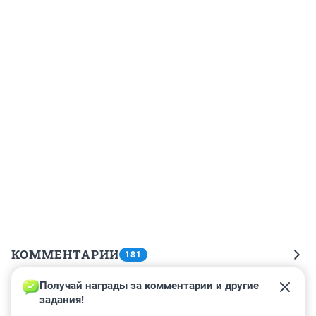
КОММЕНТАРИИ
181
Получай награды за комментарии и другие 
Гость
10 марта 2021, 11:45
задания!