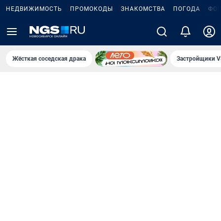
НЕДВИЖИМОСТЬ
ПРОМОКОДЫ
ЗНАКОМСТВА
ПОГОДА
ФО
Жёсткая соседская драка
Застройщики V