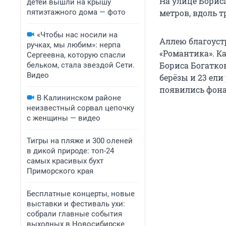
На улице Борис
детей вышли на крышу
пятиэтажного дома — фото
метров, вдоль 
«Чтобы нас носили на
Аллею благоуст
ручках, мы любим»: нерпа
«Романтика». К
Сергеевна, которую спасли
Бориса Богатков
бельком, стала звездой Сети.
Видео
берёзы и 23 ели
появились фона
В Калининском районе
неизвестный сорвал цепочку
с женщины — видео
Тигры на пляже и 300 оленей
в дикой природе: топ-24
самых красивых бухт
Приморского края
Бесплатные концерты, новые
выставки и фестиваль ухи:
собрали главные события
выходных в Новосибирске