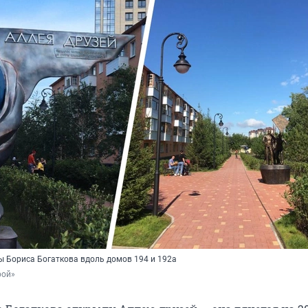
ы Бориса Богаткова вдоль домов 194 и 192а
рой»