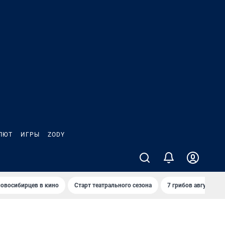
ЛЮТ
ИГРЫ
ZODY
овосибирцев в кино
Старт театрального сезона
7 грибов августа