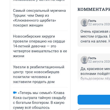
КОММЕНТАР
Самый сексуальный мужчина
Турции: чем Омер из
«Клюквенного щербета»
Гость
22 августа 2020
покорил женщин
Очень красивая 
Новосибирские хирурги
местом отдыха. 
провели операцию на сердце
снега на аллее.
14-летней девочке — это
четвертое вмешательство в ее
жизни
Гость
22 августа 2020
Увезли в реабилитационный
Да, красивое мес
центр: трое новосибирцев
волнами пойдёт 
похитили человека и
бульдозером лёд
заставили продать дом
горы, которые д
рябинки врядли.
«Теперь мы семья!» Клава
Кока сыграла тайную свадьбу
с богатым блогером. В какую
сумму всё обошлось