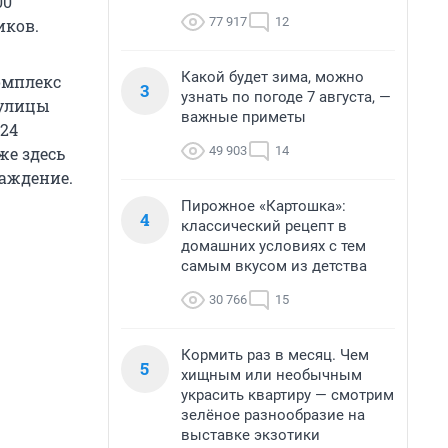
00
77 917
12
иков.
Какой будет зима, можно
омплекс
3
узнать по погоде 7 августа, —
 улицы
важные приметы
 24
49 903
14
же здесь
раждение.
Пирожное «Картошка»:
4
классический рецепт в
домашних условиях с тем
самым вкусом из детства
30 766
15
Кормить раз в месяц. Чем
5
хищным или необычным
украсить квартиру — смотрим
зелёное разнообразие на
выставке экзотики