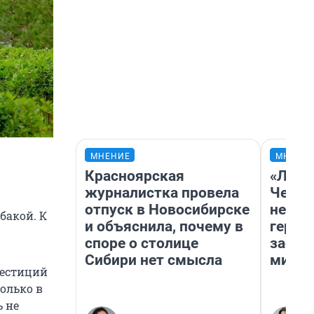
МНЕНИЕ
МНЕНИ
Красноярская
«Люди
журналистка провела
Чем п
отпуск в Новосибирске
непон
бакой. К
и объяснила, почему в
герои
споре о столице
застр
Сибири нет смысла
мисти
вестиций
олько в
 не