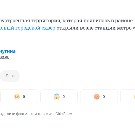
оустроенная территория, которая появилась в районе:
новый городской сквер
открыли возле станции метро 
чугина
GS.RU
Парк
0
0
0
ыделите фрагмент и нажмите Ctrl+Enter