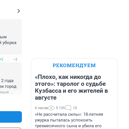
ым 
 уборка 
+2
–2
РЕКОМЕНДУЕМ
«Плохо, как никогда до
2 года 
этого»: таролог о судьбе
и город 
Кузбасса и его жителей в
ные 
августе
е 
+1
–1
6 часов
5 135
10
«Не рассчитала силы»: 18-летняя
ужурка пыталась успокоить
трехмесячного сына и убила его