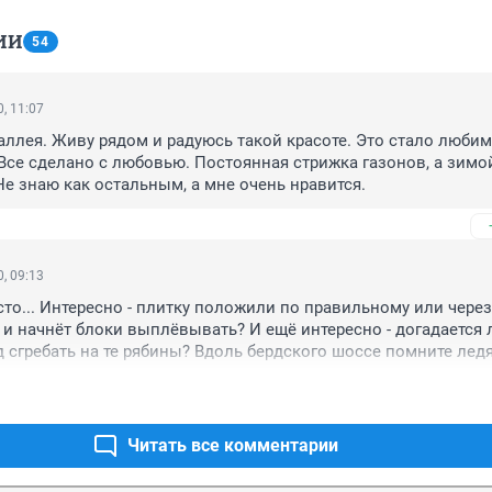
ИИ
54
, 11:07
аллея. Живу рядом и радуюсь такой красоте. Это стало любим
Все сделано с любовью. Постоянная стрижка газонов, а зимой
 Не знаю как остальным, а мне очень нравится.
, 09:13
то... Интересно - плитку положили по правильному или через 
и начнёт блоки выплёвывать? И ещё интересно - догадается л
 сгребать на те рябины? Вдоль бердского шоссе помните ледя
о середины лета таяли. Старые тополя то переживут, а молоды
Читать все комментарии