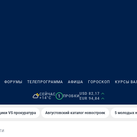
ФОРУМЫ
ТЕЛЕПРОГРАММА
АФИША
ГОРОСКОП
КУРСЫ ВА
USD 82,17
СЕЙЧАС
1
ПРОБКИ
+14°C
EUR 94,84
ики VS прокуратура
Августовский каталог новостроек
5 молодых н
ТИ