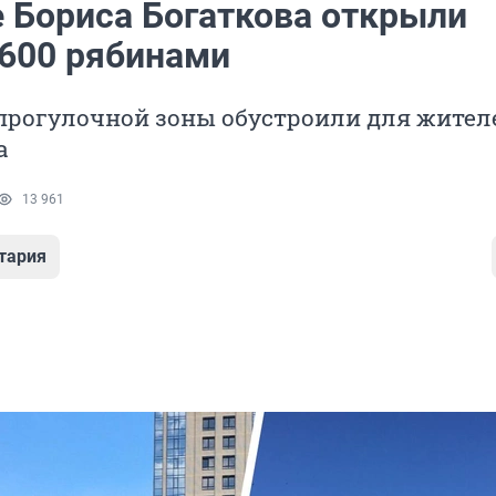
е Бориса Богаткова открыли
 600 рябинами
 прогулочной зоны обустроили для жител
а
13 961
тария