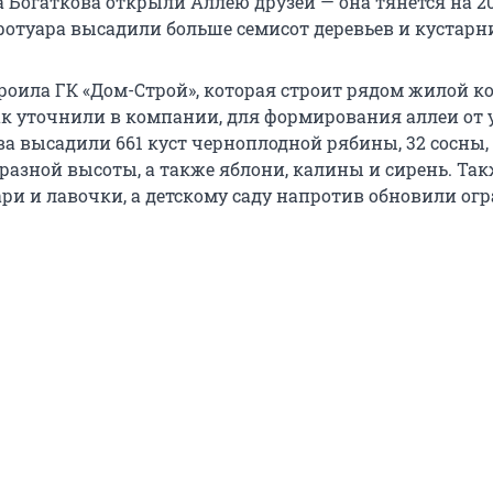
а Богаткова открыли Аллею друзей — она тянется на 2
тротуара высадили больше семисот деревьев и кустарн
роила ГК «Дом-Строй», которая строит рядом жилой к
ак уточнили в компании, для формирования аллеи от
а высадили 661 куст черноплодной рябины, 32 сосны,
 разной высоты, а также яблони, калины и сирень. Так
ри и лавочки, а детскому саду напротив обновили ог