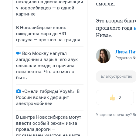
находили на диспансеризации
смогли.
у новосибирцев — в одной
картинке
Это вторая благ
прошлого года
В Новосибирске вновь
ожидается жара до +31
Нива».
градуса — прогноз на три дня
Лиза Пи
Всю Москву напугал
Редактор N
загадочный взрыв: его звук
слышали везде, а причина
неизвестна. Что это могло
Благоустройство
быть
«Смели гибриды Voyah». В
России возник дефицит
0
электромобилей
Увидели опечатку? В
В центре Новосибирска могут
ввести особый режим из-за
провала дороги —
показываем участок на карте