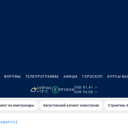
ФОРУМЫ
ТЕЛЕПРОГРАММА
АФИША
ГОРОСКОП
КУРСЫ ВА
USD 81,41
СЕЙЧАС
0
ПРОБКИ
+18°C
EUR 94,06
алог на электрокары
Августовский каталог новостроек
Строитель б
НАВИРУСЕ