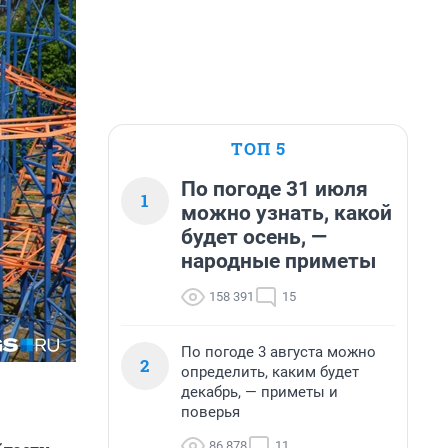
ТОП 5
По погоде 31 июля
1
можно узнать, какой
будет осень, —
народные приметы
158 391
15
По погоде 3 августа можно
2
определить, каким будет
декабрь, — приметы и
поверья
86 878
11