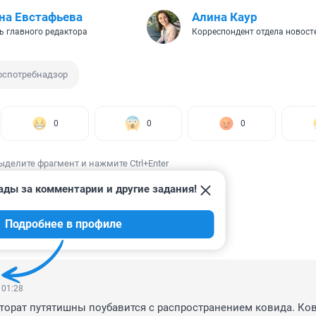
на Евстафьева
Алина Каур
ь главного редактора
Корреспондент отдела новост
оспотребнадзор
0
0
0
ыделите фрагмент и нажмите Ctrl+Enter
ады за комментарии и другие задания!
Подробнее в профиле
ИИ
238
 01:28
кторат путятишны поубавится с распространением ковида. Ков