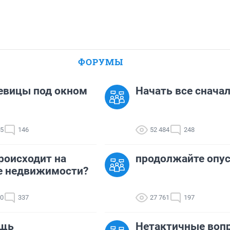
ФОРУМЫ
евицы под окном
Начать все сначала
05
146
52 484
248
роисходит на
продолжайте опу
е недвижимости?
20
337
27 761
197
щь
Нетактичные воп