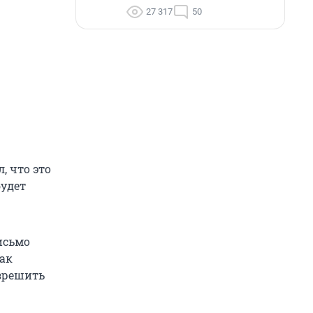
27 317
50
, что это
будет
исьмо
как
азрешить