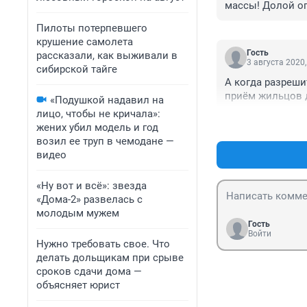
массы! Долой о
Пилоты потерпевшего
крушение самолета
Гость
рассказали, как выживали в
3 августа 2020,
сибирской тайге
А когда разреши
приём жильцов д
«Подушкой надавил на
лицо, чтобы не кричала»:
жених убил модель и год
возил ее труп в чемодане —
видео
«Ну вот и всё»: звезда
«Дома-2» развелась с
молодым мужем
Гость
Войти
Нужно требовать свое. Что
делать дольщикам при срыве
сроков сдачи дома —
объясняет юрист