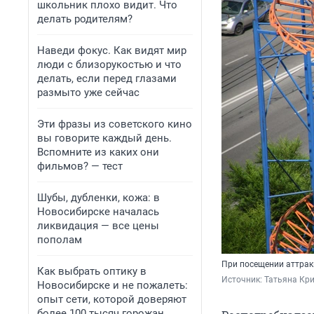
школьник плохо видит. Что
делать родителям?
Наведи фокус. Как видят мир
люди с близорукостью и что
делать, если перед глазами
размыто уже сейчас
Эти фразы из советского кино
вы говорите каждый день.
Вспомните из каких они
фильмов? — тест
Шубы, дубленки, кожа: в
Новосибирске началась
ликвидация — все цены
пополам
При посещении аттрак
Как выбрать оптику в
Источник: 
Татьяна Кр
Новосибирске и не пожалеть:
опыт сети, которой доверяют
более 100 тысяч горожан