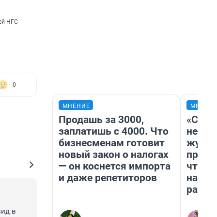
ей НГС
0
МНЕНИЕ
МНЕНИ
Продашь за 3000,
«Сним
заплатишь с 4000. Что
немед
бизнесменам готовит
журна
новый закон о налогах
пришл
— он коснется импорта
чтобы
и даже репетиторов
на чт
ради 
ид в 