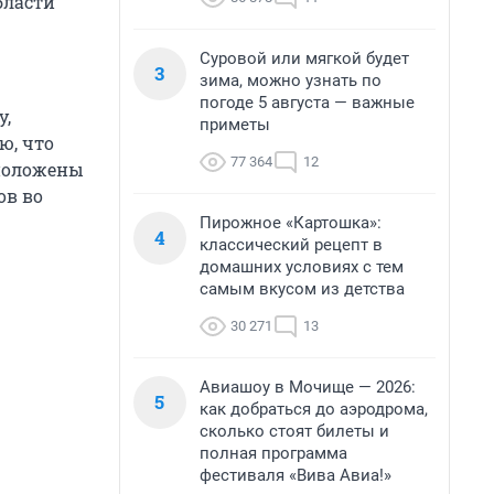
бласти
Суровой или мягкой будет
3
зима, можно узнать по
погоде 5 августа — важные
у,
приметы
ю, что
77 364
12
сположены
ов во
Пирожное «Картошка»:
4
классический рецепт в
домашних условиях с тем
самым вкусом из детства
30 271
13
Авиашоу в Мочище — 2026:
5
как добраться до аэродрома,
сколько стоят билеты и
полная программа
фестиваля «Вива Авиа!»