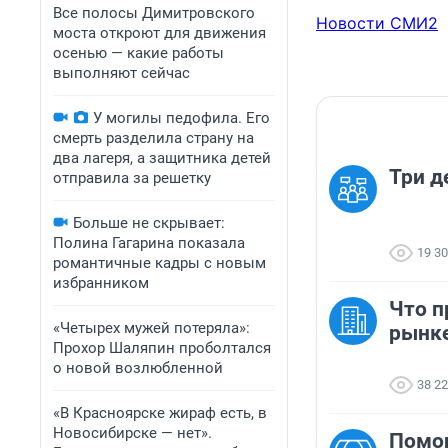
Все полосы Димитровского
Новости СМИ2
моста откроют для движения
осенью — какие работы
выполняют сейчас
У могилы педофила. Его
смерть разделила страну на
два лагеря, а защитника детей
Три д
отправила за решетку
Больше не скрывает:
Полина Гагарина показала
19 3
романтичные кадры с новым
избранником
Что п
«Четырех мужей потеряла»:
рынк
Прохор Шаляпин проболтался
о новой возлюбленной
38 2
«В Красноярске жираф есть, в
Новосибирске — нет».
Помо