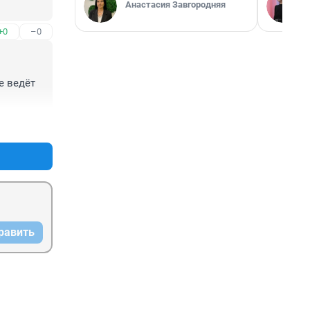
Анастасия Завгородняя
+0
–0
 ведёт 
+0
–0
равить