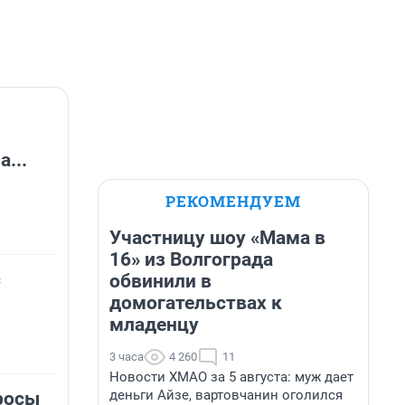
...
РЕКОМЕНДУЕМ
Участницу шоу «Мама в
16» из Волгограда
с
обвинили в
домогательствах к
младенцу
3 часа
4 260
11
Новости ХМАО за 5 августа: муж дает
деньги Айзе, вартовчанин оголился
росы