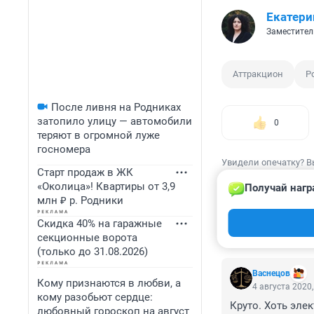
Екатери
Заместител
Аттракцион
Р
После ливня на Родниках
затопило улицу — автомобили
0
теряют в огромной луже
госномера
Увидели опечатку? В
Старт продаж в ЖК
«Околица»! Квартиры от 3,9
Получай нагр
млн ₽ р. Родники
Скидка 40% на гаражные
КОММЕНТАР
секционные ворота
(только до 31.08.2026)
Васнецов
Кому признаются в любви, а
4 августа 2020,
кому разобьют сердце:
Круто. Хоть эле
любовный гороскоп на август