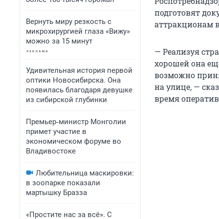
Роспотребнадзо
подготовят док
Вернуть миру резкость с
аттракционам в
микрохирургией глаза «Вижу»
можно за 15 минут
— Реализуя стр
хорошей она еще
Удивительная история первой
возможно приня
оптики Новосибирска. Она
на улице, — ска
появилась благодаря девушке
время оператив
из сибирской глубинки
Премьер‑министр Монголии
примет участие в
экономическом форуме во
Владивостоке
Любительница маскировки:
в зоопарке показали
мартышку Бразза
«Простите нас за всё». С