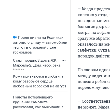
— Когда предста
коленях у отца, 
посадочные мес
большие дыры, о
метра, на асфал
После ливня на Родниках
сразу же обрат
затопило улицу — автомобили
оказалось на м
теряют в огромной луже
салфетки, букв
госномера
порядок действ
Старт продаж 3 дома ЖК
Марсель-2. Дом, небо, река!
По словам адво
между сидениям
Кому признаются в любви, а
повезли ребёнка
кому разобьют сердце:
любовный гороскоп на август
перелом лучево
Пилоты потерпевшего
— Соответственн
крушение самолета
не может. Мама 
рассказали, как выживали в