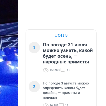
ТОП 5
По погоде 31 июля
1
можно узнать, какой
будет осень, —
народные приметы
158 392
15
По погоде 3 августа можно
2
определить, каким будет
декабрь, — приметы и
поверья
86 883
11