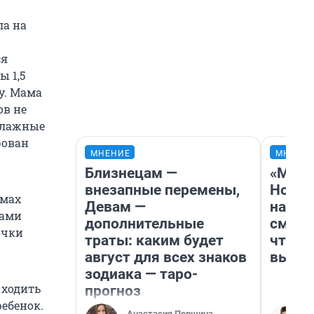
ла на
ся
ы 1,5
у. Мама
ов не
 влажные
рован
МНЕНИЕ
МНЕНИ
Близнецам —
«Мы в
внезапные перемены,
Нолан
ёмах
Девам —
настр
сами
дополнительные
смотр
очки
траты: каким будет
чтобы
август для всех знаков
выгля
зодиака — таро-
 ходить
прогноз
ребенок.
Анастасия Першина