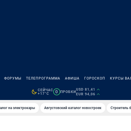
ФОРУМЫ
ТЕЛЕПРОГРАММА
АФИША
ГОРОСКОП
КУРСЫ ВА
USD 81,41
СЕЙЧАС
0
ПРОБКИ
+17°C
EUR 94,06
алог на электрокары
Августовский каталог новостроек
Строитель б