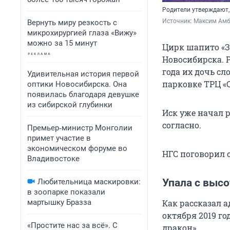
Родители утверждают,
Источник: 
Максим Амб
Вернуть миру резкость с
микрохирургией глаза «Вижу»
можно за 15 минут
Цирк шапито «З
Новосибирска. Р
года их дочь с
Удивительная история первой
парковке ТРЦ «
оптики Новосибирска. Она
появилась благодаря девушке
из сибирской глубинки
Иск уже начал 
согласно.
Премьер‑министр Монголии
примет участие в
экономическом форуме во
НГС поговорил с
Владивостоке
Упала с высо
Любительница маскировки:
в зоопарке показали
мартышку Бразза
Как рассказал а
октября 2019 го
«Простите нас за всё». С
дракон».