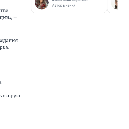
Автор мнения
стве
ции», —
аседания
рка.
я
ь скорую: