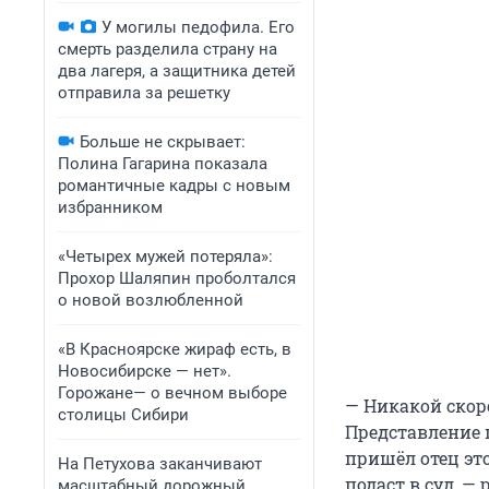
У могилы педофила. Его
смерть разделила страну на
два лагеря, а защитника детей
отправила за решетку
Больше не скрывает:
Полина Гагарина показала
романтичные кадры с новым
избранником
«Четырех мужей потеряла»:
Прохор Шаляпин проболтался
о новой возлюбленной
«В Красноярске жираф есть, в
Новосибирске — нет».
Горожане— о вечном выборе
— Никакой скор
столицы Сибири
Представление 
пришёл отец это
На Петухова заканчивают
подаст в суд, —
масштабный дорожный