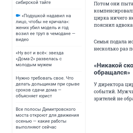
сибирской тайге
Потом они пыта
компенсировали
«Подушкой надавил на
цирка ничего не
лицо, чтобы не кричала»:
пояснил адвока
жених убил модель и год
возил ее труп в чемодане —
видео
Семья подала ис
несколько раз 
«Ну вот и всё»: звезда
«Дома-2» развелась с
«Никакой ско
молодым мужем
обращался»
Нужно требовать свое. Что
У директора ци
делать дольщикам при срыве
сроков сдачи дома —
событий. Мужчи
объясняет юрист
зрителей не об
Все полосы Димитровского
моста откроют для движения
осенью — какие работы
выполняют сейчас