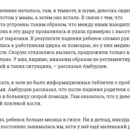
вление началось, там, в темноте, в шуме, девочка сиде
потом у мамы, а затем она встала. В связи с тем, что
та устроены таким образом, что между ними находят
на в эту дыру провалилась и упала примерно с высот
ьт парковки. В результате падения ребенок сломал рук
илась к работникам цирка за помощью, но у них медик
есте. Скорую отказались вызвать, предложили только
ально. У них, видимо, никаким образом не регламенти
ий в таких ситуациях, — рассказал Амбурцев.
ката, в зале не было информационных табличек о про
и. Амбурцев рассказал, что после падения родители 
 в больницу скорой помощи. Там оказалось, что у дев
й локтевой кости.
о, ребенок больше месяца в гипсе. Ни в детсад, никуда
постоянно занималась им, хотя у неё ещё маленький 