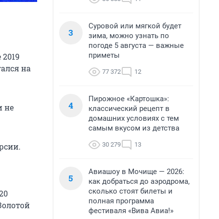
Суровой или мягкой будет
3
зима, можно узнать по
погоде 5 августа — важные
приметы
 2019
гался на
77 372
12
Пирожное «Картошка»:
4
и не
классический рецепт в
домашних условиях с тем
самым вкусом из детства
30 279
13
рсии.
Авиашоу в Мочище — 2026:
5
как добраться до аэродрома,
сколько стоят билеты и
20
полная программа
Золотой
фестиваля «Вива Авиа!»