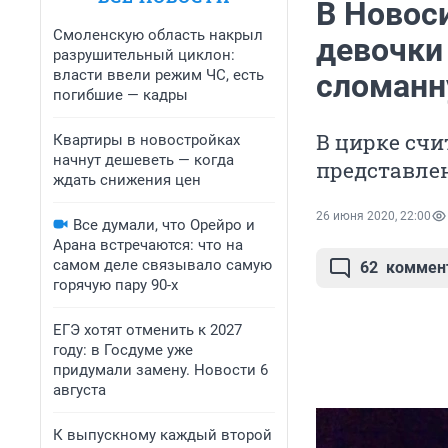
В Новос
Смоленскую область накрыл
девочки 
разрушительный циклон:
власти ввели режим ЧС, есть
сломанн
погибшие — кадры
В цирке счи
Квартиры в новостройках
начнут дешеветь — когда
представле
ждать снижения цен
26 июня 2020, 22:00
Все думали, что Орейро и
Арана встречаются: что на
самом деле связывало самую
62
коммен
горячую пару 90-х
ЕГЭ хотят отменить к 2027
году: в Госдуме уже
придумали замену. Новости 6
августа
К выпускному каждый второй