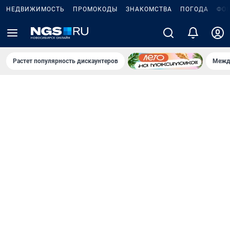
НЕДВИЖИМОСТЬ
ПРОМОКОДЫ
ЗНАКОМСТВА
ПОГОДА
ФО
Растет популярность дискаунтеров
Межд