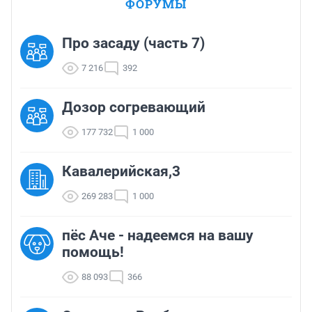
ФОРУМЫ
Про засаду (часть 7)
7 216
392
Дозор согревающий
177 732
1 000
Кавалерийская,3
269 283
1 000
пёс Аче - надеемся на вашу
помощь!
88 093
366