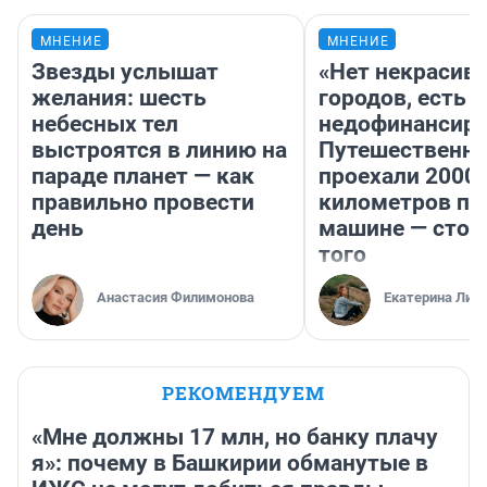
МНЕНИЕ
МНЕНИЕ
Звезды услышат
«Нет некрасив
желания: шесть
городов, есть
небесных тел
недофинансиро
выстроятся в линию на
Путешественн
параде планет — как
проехали 2000
правильно провести
километров по 
день
машине — стои
того
Анастасия Филимонова
Екатерина Лит
РЕКОМЕНДУЕМ
«Мне должны 17 млн, но банку плачу
я»: почему в Башкирии обманутые в