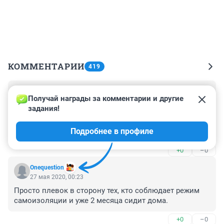
КОММЕНТАРИИ
419
Гость
27 мая 2020, 22:19
Получай награды за комментарии и другие 
задания!
Мне одно не понятно, пл.Ленина - центр города, где в 
этот момент находилась доблестная полиция, и мало 
Подробнее в профиле
того, люди, живущие в этом диапазоне, звонили и 
жаловались, дык почему не предприняли мер?! То 
+0
–0
есть народ виновен, а стражи порядка, которые были 
вовсе не на страже, к ним нет вопросов?
Onequestion
27 мая 2020, 00:23
Просто плевок в сторону тех, кто соблюдает режим 
самоизоляции и уже 2 месяца сидит дома.
+0
–0