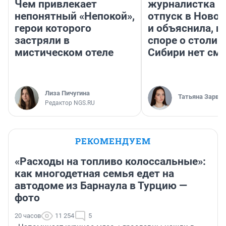
Чем привлекает
журналистка п
непонятный «Непокой»,
отпуск в Ново
герои которого
и объяснила, п
застряли в
споре о столиц
мистическом отеле
Сибири нет см
Лиза Пичугина
Татьяна Зарва
Редактор NGS.RU
РЕКОМЕНДУЕМ
«Расходы на топливо колоссальные»:
как многодетная семья едет на
автодоме из Барнаула в Турцию —
фото
20 часов
11 254
5