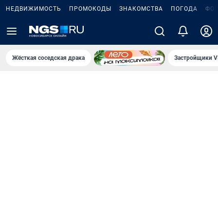
НЕДВИЖИМОСТЬ
ПРОМОКОДЫ
ЗНАКОМСТВА
ПОГОДА
ФО
Жёсткая соседская драка
Застройщики V