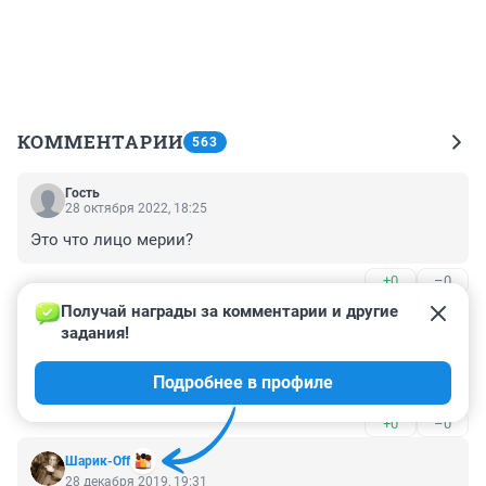
КОММЕНТАРИИ
563
Гость
28 октября 2022, 18:25
Это что лицо мерии?
+0
–0
Получай награды за комментарии и другие 
Гость
3 января 2020, 01:56
задания!
НОВАТ стоял, стоит и будет стоять! Ура, господа-
Подробнее в профиле
товарищи! С Новым Годом!
+0
–0
Шарик-Off
28 декабря 2019, 19:31