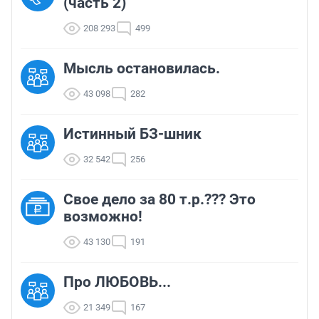
(часть 2)
208 293
499
Мысль остановилась.
43 098
282
Истинный БЗ-шник
32 542
256
Свое дело за 80 т.р.??? Это
возможно!
43 130
191
Про ЛЮБОВЬ...
21 349
167