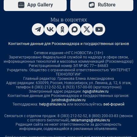
App Gallery
RuStore
Мы в соцсетях
Контактные данные для Роскомнадзора и государственных органов
Сетевое издание «НГС.НОВОСТИ» (18+)
Зарегистрировано Федеральной службой по надзору в сфере связи,
информационных технологий и массовых коммуникаций (Роскомнадзор)
Регистрационный номер ЭЛ № ФС 77— 84683
Учредитель: Общество с ограниченной ответственностью "ИНТЕРНЕТ
ТЕХНОЛОГИИ"
Главный редактор: Громкова Елена Александровна
Адрес редакции: 630099, Россия, Новосибирск, ул. Ленина, д. 12, 6 этаж,
телефон 8 (383) 212-52-52, 8 (923) 157-00-00 (круглосуточно)
Электронный адрес редакции:
ngs@shkulev.ru
Контактные данные для Роскомнадзора и государственных органов:
juristnsk@shkulev.ru
Техподдержка:
help@shkulev.ru
или воспользуйтесь
веб-формой
Связаться с отделом продаж: 8 (383) 212-52-52, 8 (800) 200-03-83 (звонок
с сотового бесплатный),
reklamangs@shkulev.ru
Редакция сайта не несет ответственности за достоверность
информации, содержащейся в рекламных объявлениях.