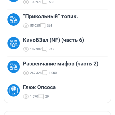
109 971
538
“Прикольный” топик.
55 035
363
КиноБЗал (NF) (часть 6)
187 902
747
Развенчание мифов (часть 2)
267 328
1 000
Глюк Опсоса
1 570
29