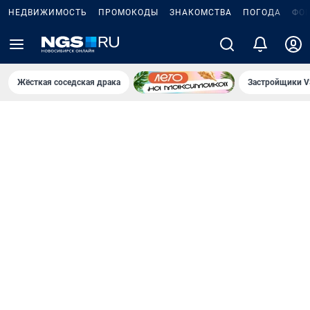
НЕДВИЖИМОСТЬ
ПРОМОКОДЫ
ЗНАКОМСТВА
ПОГОДА
ФО
Жёсткая соседская драка
Застройщики V