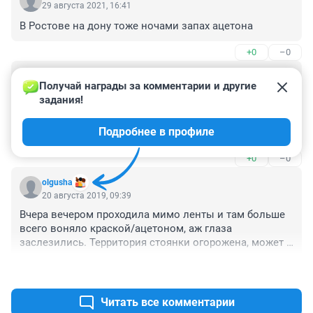
29 августа 2021, 16:41
В Ростове на дону тоже ночами запах ацетона
+0
–0
Гость
2 августа 2020, 00:20
Получай награды за комментарии и другие 
задания!
очень сильно пахнет ацитоном или краской по всему 
дому по выборному району. многие жалуются, но 
Подробнее в профиле
ничего не решается. что делать?
+0
–0
olgusha
20 августа 2019, 09:39
Вчера вечером проходила мимо ленты и там больше 
всего воняло краской/ацетоном, аж глаза 
заслезились. Территория стоянки огорожена, может 
это как раз и "лента" ремонтирует свою территорию, 
+1
–0
т.к. мне показалось что эта вонь исходила оттуда.
Читать все комментарии