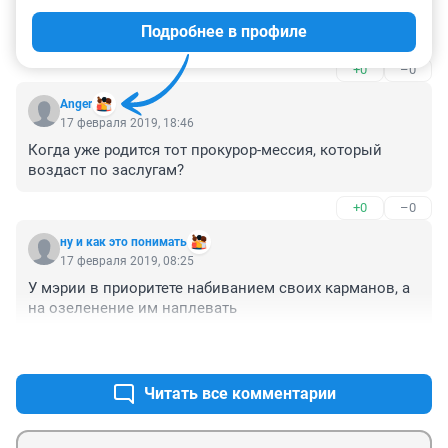
очередной ангар.Юго-Западный очень плохо 
Подробнее в профиле
смотрится,нет дорожек для занятий спортом,нет 
игровых площадок,мало лесных насаждений.Теперь 
+0
–0
хотят уничтожить молодые лесные насаждения 
около озера,очень жаль,что на Юго-Западном нет 
Anger
нормального депутата,который бы отстаивал 
17 февраля 2019, 18:46
интересы людей,которые за него годосовали.
Когда уже родится тот прокурор-мессия, который 
воздаст по заслугам?
+0
–0
ну и как это понимать
17 февраля 2019, 08:25
У мэрии в приоритете набиванием своих карманов, а 
на озеленение им наплевать
+0
–0
Читать все комментарии