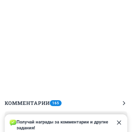
КОММЕНТАРИИ
165
Гость
22 марта 2021, 11:00
Получай награды за комментарии и другие 
задания!
Нужен парк у озера-котлована зона отдыха,а не 