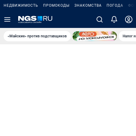
НЕДВИЖИМОСТЬ
ПРОМОКОДЫ
ЗНАКОМСТВА
ПОГОДА
ФО
«Майские» против подставщиков
Налог 