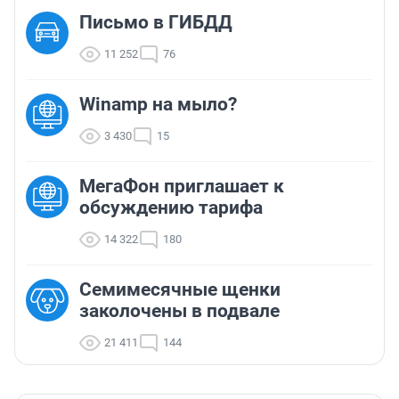
Письмо в ГИБДД
11 252
76
Winamp на мыло?
3 430
15
МегаФон приглашает к
обсуждению тарифа
14 322
180
Семимесячные щенки
заколочены в подвале
21 411
144