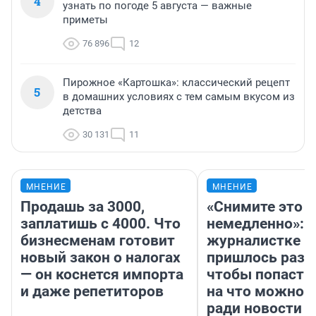
4
узнать по погоде 5 августа — важные
приметы
76 896
12
Пирожное «Картошка»: классический рецепт
5
в домашних условиях с тем самым вкусом из
детства
30 131
11
МНЕНИЕ
МНЕНИЕ
Продашь за 3000,
«Снимите это
заплатишь с 4000. Что
немедленно»:
бизнесменам готовит
журналистке Н
новый закон о налогах
пришлось разд
— он коснется импорта
чтобы попасть 
и даже репетиторов
на что можно 
ради новости