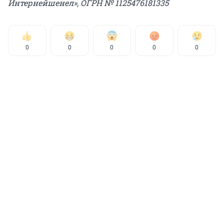
Интернейшенел», ОГРН № 1125476181335
0
0
0
0
0