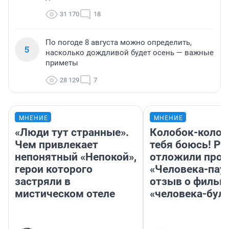
31 170
18
По погоде 8 августа можно определить,
5
насколько дождливой будет осень — важные
приметы
28 129
7
МНЕНИЕ
МНЕНИЕ
«Люди тут странные».
Колобок-колобо
Чем привлекает
тебя боюсь! Ра
непонятный «Непокой»,
отложили прок
герои которого
«Человека-пау
застряли в
отзыв о фильм
мистическом отеле
«человека-бул