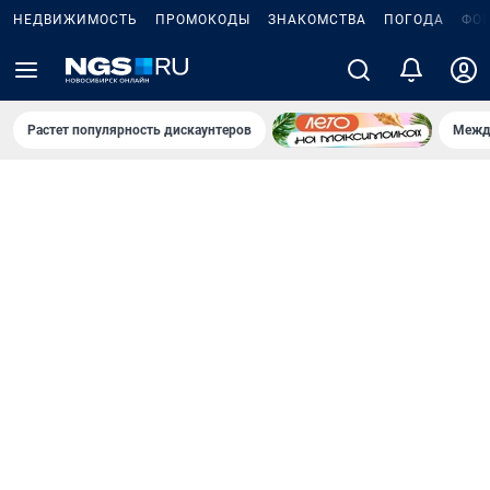
НЕДВИЖИМОСТЬ
ПРОМОКОДЫ
ЗНАКОМСТВА
ПОГОДА
ФО
Растет популярность дискаунтеров
Межд