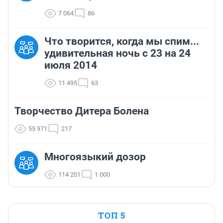
7 064
86
Что творится, когда мы спим...
удивительная ночь с 23 на 24
июля 2014
11 495
63
Творчество Дитера Болена
55 971
217
Многоязыкий дозор
114 201
1 000
ТОП 5