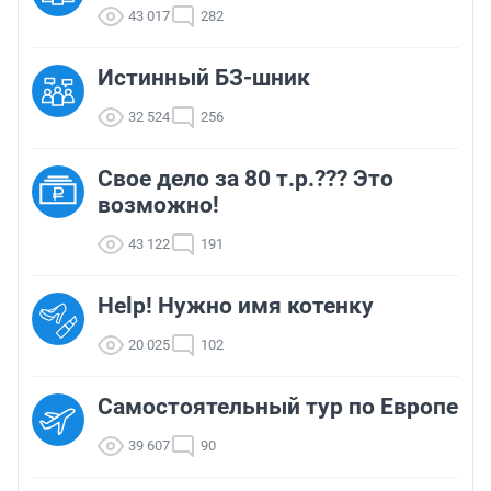
43 017
282
Истинный БЗ-шник
32 524
256
Свое дело за 80 т.р.??? Это
возможно!
43 122
191
Help! Нужно имя котенку
20 025
102
Самостоятельный тур по Европе
39 607
90