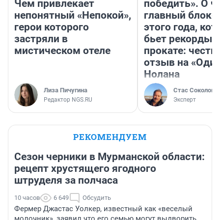
Чем привлекает
победить». О ч
непонятный «Непокой»,
главный блокб
герои которого
этого года, ко
застряли в
бьет рекорды 
мистическом отеле
прокате: честн
отзыв на «Оди
Нолана
Лиза Пичугина
Стас Соколов
Редактор NGS.RU
Эксперт
РЕКОМЕНДУЕМ
Сезон черники в Мурманской области:
рецепт хрустящего ягодного
штруделя за полчаса
10 часов
6 649
Обсудить
Фермер Джастас Уолкер, известный как «веселый
молочник», заявил что его семью могут выдворить