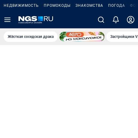
НЕДВИЖИМОСТЬ
ПРОМОКОДЫ
ЗНАКОМСТВА
ПОГОДА
ФО
Жёсткая соседская драка
Застройщики V