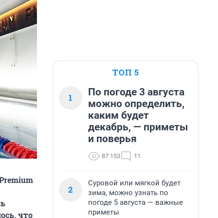
ТОП 5
По погоде 3 августа
1
можно определить,
каким будет
декабрь, — приметы
и поверья
87 153
11
 Premium
Суровой или мягкой будет
2
зима, можно узнать по
погоде 5 августа — важные
сь
приметы
ось, что