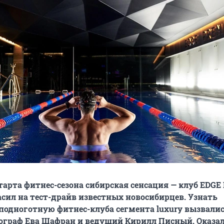
тарта фитнес-сезона сибирская сенсация — клуб EDGE
ласил на тест-драйв известных новосибирцев. Узнать
одноготную фитнес-клуба сегмента luxury вызвали
ограф Ева Шафран и ведущий Кирилл Писный. Оказал