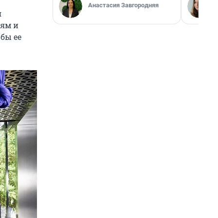
Анастасия Завгородняя
я
лям и
бы ее