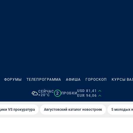
ФОРУМЫ
ТЕЛЕПРОГРАММА
АФИША
ГОРОСКОП
КУРСЫ ВА
USD 81,41
СЕЙЧАС
2
ПРОБКИ
+20°C
EUR 94,06
ики VS прокуратура
Августовский каталог новостроек
5 молодых н