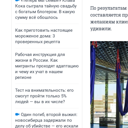
«Теперь мы семья!» Клава
Кока сыграла тайную свадьбу
По результатам
с богатым блогером. В какую
составляется п
сумму всё обошлось
желаниям клиен
удивили.
Как приготовить настоящее
мороженое дома: 3
проверенных рецепта
Рабочая инструкция для
жизни в России. Как
мигранты проходят адаптацию
и чему их учат в нашем
регионе
Тест на внимательность: его
смогут пройти только 5%
людей — вы в их числе?
Один погиб, второй выжил:
новосибирца задержали по
делу об убийстве — его искали