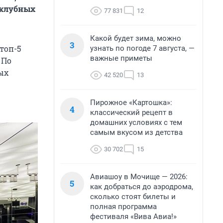
 клубных
77 831
12
Какой будет зима, можно
3
топ-5
узнать по погоде 7 августа, —
важные приметы
. По
ых
42 520
13
Пирожное «Картошка»:
4
классический рецепт в
домашних условиях с тем
самым вкусом из детства
30 702
15
Авиашоу в Мочище — 2026:
5
как добраться до аэродрома,
сколько стоят билеты и
полная программа
фестиваля «Вива Авиа!»