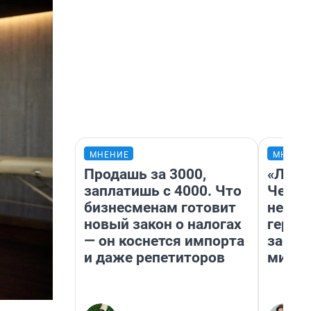
МНЕНИЕ
МНЕНИ
Продашь за 3000,
«Люди
заплатишь с 4000. Что
Чем п
бизнесменам готовит
непон
новый закон о налогах
герои
— он коснется импорта
застр
и даже репетиторов
мисти