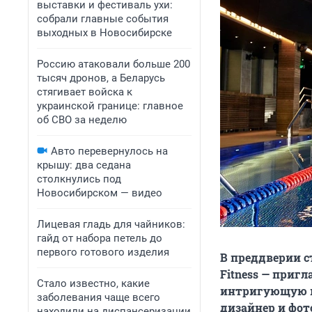
выставки и фестиваль ухи:
собрали главные события
выходных в Новосибирске
Россию атаковали больше 200
тысяч дронов, а Беларусь
стягивает войска к
украинской границе: главное
об СВО за неделю
Авто перевернулось на
крышу: два седана
столкнулись под
Новосибирском — видео
Лицевая гладь для чайников:
гайд от набора петель до
первого готового изделия
В преддверии с
Fitness — приг
Стало известно, какие
интригующую п
заболевания чаще всего
дизайнер и фот
находили на диспансеризации