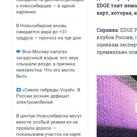
EDGE таит нема
у новосибирцев — в одной
картинке
карт, которая, 
В Новосибирске вновь
Справка:
EDGE P
ожидается жара до +31
клубов России,
градуса — прогноз на три дня
оценкам эксперт
премиально осн
Всю Москву напугал
загадочный взрыв: его звук
слышали везде, а причина
неизвестна. Что это могло
быть
«Смели гибриды Voyah». В
России возник дефицит
электромобилей
В центре Новосибирска могут
ввести особый режим из-за
провала дороги —
показываем участок на карте