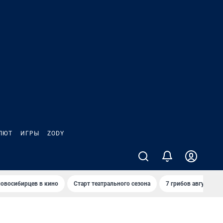
ЛЮТ
ИГРЫ
ZODY
овосибирцев в кино
Старт театрального сезона
7 грибов августа