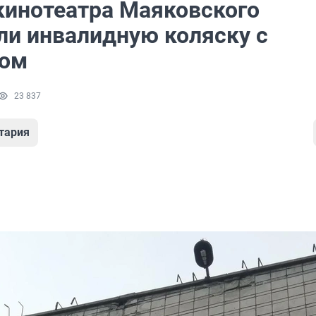
 кинотеатра Маяковского
ли инвалидную коляску с
ном
23 837
тария