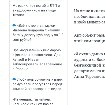
Мотоциклист погиб в ДТП с
внедорожником на улице
На стене кинот
Титова
необычная инст
в небо модель с
«Всё, потеряла я мужа»:
Ивлеева подарила Филиппу
Арт-объект раз
Бегаку дорогущую лодку за 1,2
млн рублей
этой композици
Эра «нормальных иномарок»
«Я очень давно
официально закончена. Для
художника Васил
Renault и Nissan
заблокировали возвращение
безграничной э
в Россию
департамента к
Анна Терешкова
Любитель солнечных ванн:
лемур вари прогулялся перед
камерой в зоопарке — видео
«Изменщик, газлайтер,
нарцисс»: как Гуф раз за