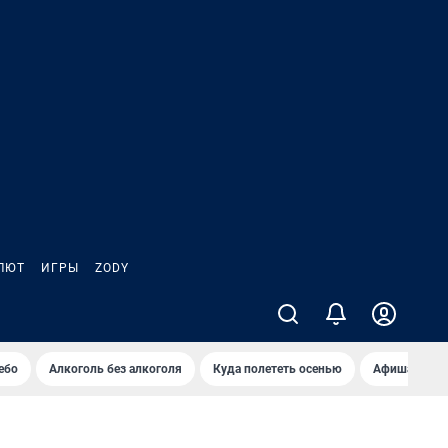
ЛЮТ
ИГРЫ
ZODY
ебо
Алкоголь без алкоголя
Куда полететь осенью
Афиша на ав