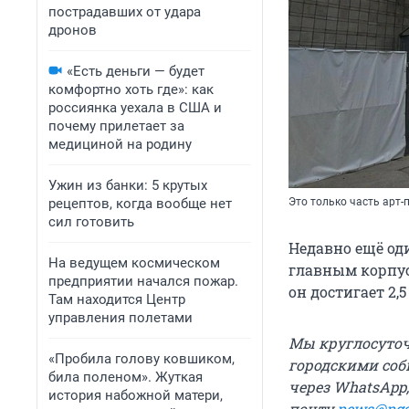
пострадавших от удара
дронов
«Есть деньги — будет
комфортно хоть где»: как
россиянка уехала в США и
почему прилетает за
медициной на родину
Ужин из банки: 5 крутых
рецептов, когда вообще нет
Это только часть арт
сил готовить
Недавно ещё о
На ведущем космическом
главным корпус
предприятии начался пожар.
он достигает 2,5
Там находится Центр
управления полетами
Мы круглосуточн
«Пробила голову ковшиком,
городскими соб
била поленом». Жуткая
через WhatsApp,
история набожной матери,
почту
news@ngs