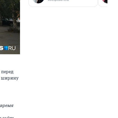
 перед
в ширину
 время
 сайте.