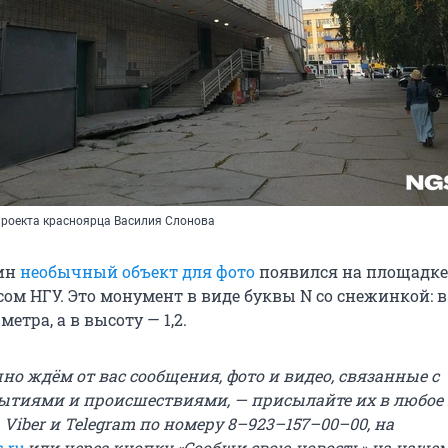
-проекта красноярца Василия Слонова
дин
необычный объект для фото
появился на площадке
ом НГУ. Это монумент в виде буквы N со снежинкой: 
 метра, а в высоту — 1,2.
о ждём от вас сообщения, фото и видео, связанные с
ытиями и происшествиями, — присылайте их в любое
 Viber и Telegram по номеру 8–923–157–00–00, на
.ru
или через кнопку «Сообщи свою новость» на нашем