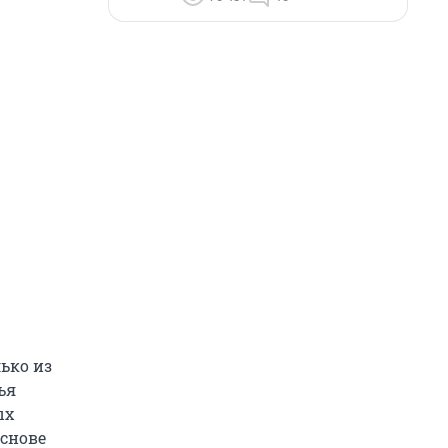
лько из
ья
ых
основе