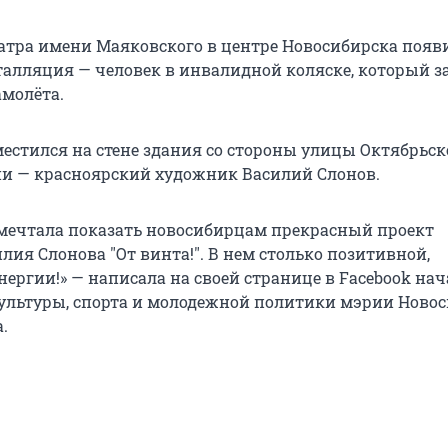
еатра имени Маяковского в центре Новосибирска появ
алляция — человек в инвалидной коляске, который з
амолёта.
местился на стене здания со стороны улицы Октябрьск
и — красноярский художник Василий Слонов.
 мечтала показать новосибирцам прекрасный проект
ия Слонова "От винта!". В нем столько позитивной,
нергии!» — написала на своей странице в Facebook на
ультуры, спорта и молодежной политики мэрии Ново
.