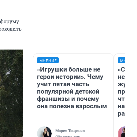
 форуму
роходить
МНЕНИЕ
МНЕНИ
«Игрушки больше не
«Сним
герои истории». Чему
немед
учит пятая часть
журна
популярной детской
пришл
франшизы и почему
чтобы
она полезна взрослым
на чт
ради 
Мария Тищенко
Обозреватель