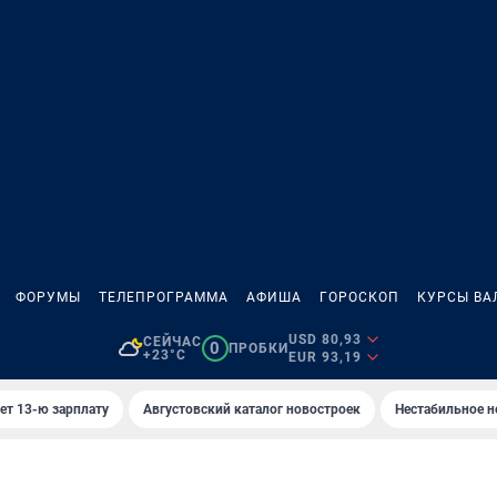
ФОРУМЫ
ТЕЛЕПРОГРАММА
АФИША
ГОРОСКОП
КУРСЫ ВА
USD 80,93
СЕЙЧАС
0
ПРОБКИ
+23°C
EUR 93,19
ет 13-ю зарплату
Августовский каталог новостроек
Нестабильное н