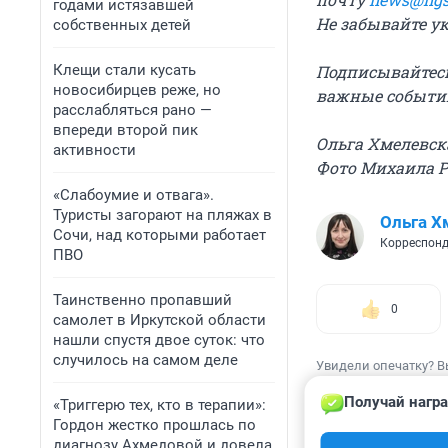
годами истязавшей
Не забывайте у
собственных детей
Клещи стали кусать
Подписывайтес
новосибирцев реже, но
важные события
расслабляться рано —
впереди второй пик
Ольга Хмелевск
активности
Фото Михаила 
«Слабоумие и отвага».
Туристы загорают на пляжах в
Ольга Х
Сочи, над которыми работает
Корреспонд
ПВО
Таинственно пропавший
0
самолет в Иркутской области
нашли спустя двое суток: что
случилось на самом деле
Увидели опечатку? В
Получай награ
«Триггерю тех, кто в терапии»:
Гордон жестко прошлась по
диагнозу Ахмедовой и довела