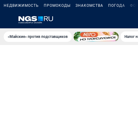
НЕДВИЖИМОСТЬ
ПРОМОКОДЫ
ЗНАКОМСТВА
ПОГОДА
ФО
«Майские» против подставщиков
Налог 