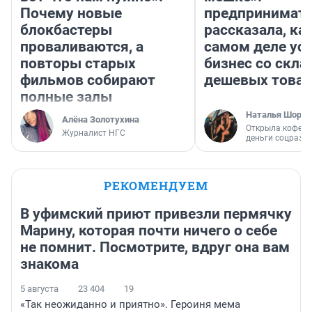
Почему новые
предпринимат
блокбастеры
рассказала, как
проваливаются, а
самом деле ус
повторы старых
бизнес со скл
фильмов собирают
дешевых това
полные залы
Наталья Шорох
Алёна Золотухина
Открыла кофейн
Журналист НГС
деньги соцразв
РЕКОМЕНДУЕМ
В уфимский приют привезли пермячку
Марину, которая почти ничего о себе
не помнит. Посмотрите, вдруг она вам
знакома
5 августа
23 404
19
«Так неожиданно и приятно». Героиня мема