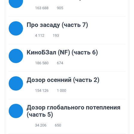
163 688
905
Про засаду (часть 7)
4 112
193
КиноБЗал (NF) (часть 6)
186 580
674
Дозор осенний (часть 2)
154 126
1 000
Дозор глобального потепления
(часть 5)
34 206
650