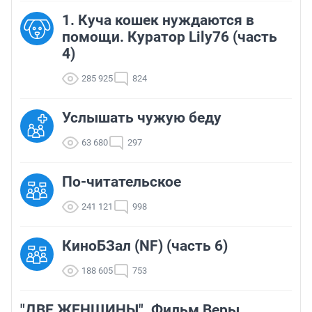
1. Куча кошек нуждаются в
помощи. Куратор Lily76 (часть
4)
285 925
824
Услышать чужую беду
63 680
297
По-читательское
241 121
998
КиноБЗал (NF) (часть 6)
188 605
753
"ДВЕ ЖЕНЩИНЫ". Фильм Веры