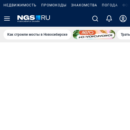
НЕДВИЖИМОСТЬ
ПРОМОКОДЫ
ЗНАКОМСТВА
ПОГОДА
ФО
Как строили мосты в Новосибирске
Траты