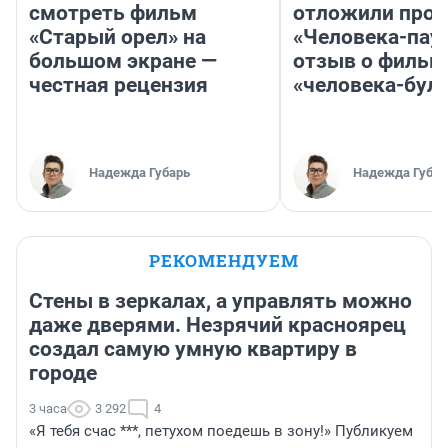
смотреть фильм
отложили прок
«Старый орел» на
«Человека-пау
большом экране —
отзыв о фильм
честная рецензия
«человека-бул
Надежда Губарь
Надежда Губар
РЕКОМЕНДУЕМ
Стены в зеркалах, а управлять можно
даже дверями. Незрячий красноярец
создал самую умную квартиру в
городе
3 часа
3 292
4
«Я тебя счас ***, петухом поедешь в зону!» Публикуем