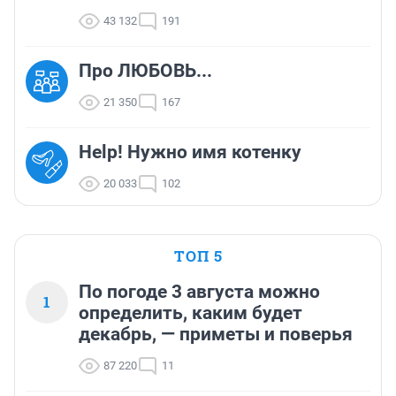
43 132
191
Про ЛЮБОВЬ...
21 350
167
Help! Нужно имя котенку
20 033
102
ТОП 5
По погоде 3 августа можно
1
определить, каким будет
декабрь, — приметы и поверья
87 220
11