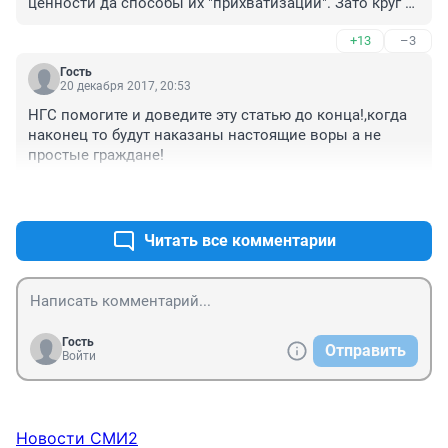
ценности да способы их "прихватизации". Зато круг 
исполнителей всегда очерчен небольшой! Ну вроде к 
+13
–3
воровству слуг (а ведь именно о "слугах народа" речь 
в статье идёт) на Руси всегда терпимо относились. 
Гость
Так что терпим, господа. Терпим...
20 декабря 2017, 20:53
НГС помогите и доведите эту статью до конца!,когда 
наконец то будут наказаны настоящие воры а не 
простые граждане!
+17
–0
Читать все комментарии
Гость
Отправить
Войти
Новости СМИ2