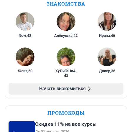
ЗНАКОМСТВА
New
,
42
Алёнушка
,
42
Ирина
,
46
Юлия
,
50
ХуЛиГаНкА
,
Докер
,
36
43
Начать знакомиться
ПРОМОКОДЫ
Скидка 11% на все курсы
До 31 августа, 2026