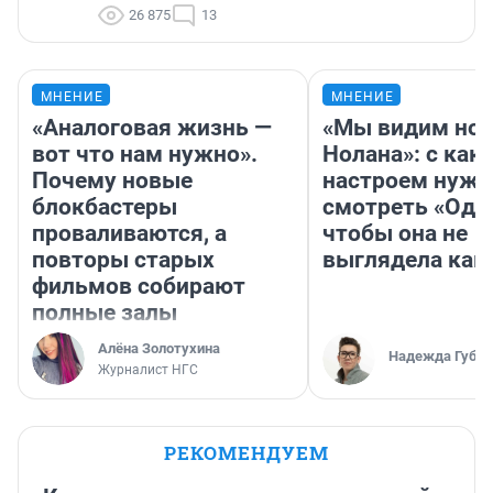
26 875
13
МНЕНИЕ
МНЕНИЕ
«Аналоговая жизнь —
«Мы видим нов
вот что нам нужно».
Нолана»: с как
Почему новые
настроем нужн
блокбастеры
смотреть «Оди
проваливаются, а
чтобы она не
повторы старых
выглядела как
фильмов собирают
полные залы
Алёна Золотухина
Надежда Губар
Журналист НГС
РЕКОМЕНДУЕМ