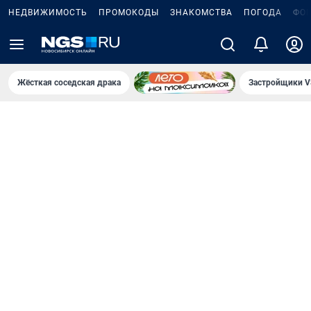
НЕДВИЖИМОСТЬ
ПРОМОКОДЫ
ЗНАКОМСТВА
ПОГОДА
ФО
Жёсткая соседская драка
Застройщики V