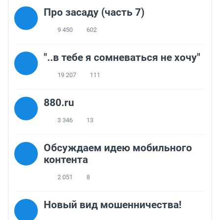
Про засаду (часть 7)
9 450
602
"..в тебе я сомневаться не хочу"
19 207
111
880.ru
3 346
13
Обсуждаем идею мобильного
контента
2 051
8
Новый вид мошенничества!