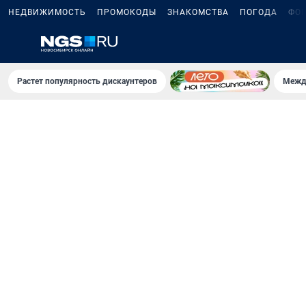
НЕДВИЖИМОСТЬ
ПРОМОКОДЫ
ЗНАКОМСТВА
ПОГОДА
ФО
Растет популярность дискаунтеров
Межд