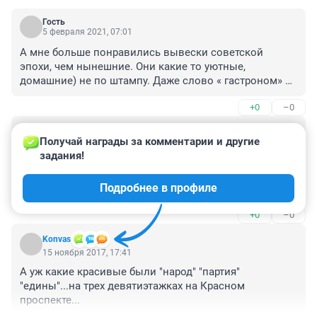
Гость
5 февраля 2021, 07:01
А мне больше понравились вывески советской 
эпохи, чем нынешние. Они какие то уютные, 
домашние) не по штампу. Даже слово « гастроном» 
как то ближе к сердцу, чем современный « 
+0
–0
супермаркет». Мне кажется, что есть смысл 
отреставрировать и вернуть городу его изюминку)
Гость
2 апреля 2018, 21:47
Получай награды за комментарии и другие 
задания!
Да, светящиеся неоновые вывески смотрятся очень 
красиво и благородно. В отличии от современного 
Подробнее в профиле
однообразного светодиодного пластика. Жаль, что 
неон ушел в прошлое.
+0
–0
Konvas
15 ноября 2017, 17:41
А уж какие красивые были "народ" "партия" 
"едины"...на трех девятиэтажках на Красном 
проспекте...