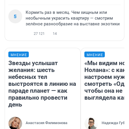
Кормить раз в месяц. Чем хищным или
5
необычным украсить квартиру — смотрим
зелёное разнообразие на выставке экзотики
27 121
14
МНЕНИЕ
МНЕНИЕ
Звезды услышат
«Мы видим нов
желания: шесть
Нолана»: с как
небесных тел
настроем нужн
выстроятся в линию на
смотреть «Оди
параде планет — как
чтобы она не
правильно провести
выглядела как
день
Анастасия Филимонова
Надежда Губар