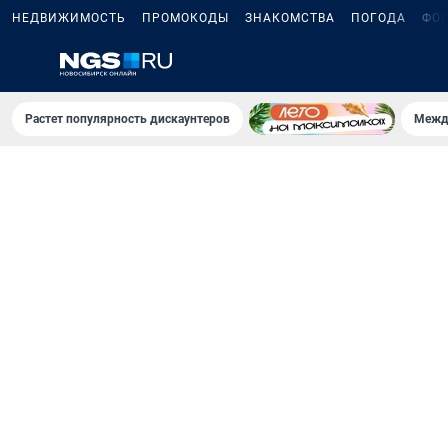
НЕДВИЖИМОСТЬ
ПРОМОКОДЫ
ЗНАКОМСТВА
ПОГОДА
ФО
Растет популярность дискаунтеров
Межд