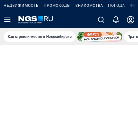
НЕДВИЖИМОСТЬ
ПРОМОКОДЫ
ЗНАКОМСТВА
ПОГОДА
ФО
Как строили мосты в Новосибирске
Траты