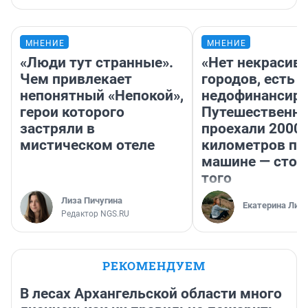
МНЕНИЕ
МНЕНИЕ
«Люди тут странные».
«Нет некрасив
Чем привлекает
городов, есть
непонятный «Непокой»,
недофинансиро
герои которого
Путешественн
застряли в
проехали 2000
мистическом отеле
километров по 
машине — стои
того
Лиза Пичугина
Екатерина Лит
Редактор NGS.RU
РЕКОМЕНДУЕМ
В лесах Архангельской области много