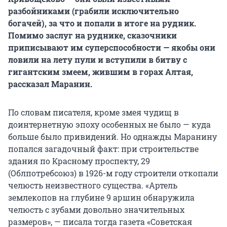
разбойниками (грабили исключительно
богачей), за что и попали в итоге на рудник.
Помимо заслуг на руднике, сказочники
приписывают им суперспособности — якобы они
ловили на лету пули и вступили в битву с
гигантским змеем, жившим в горах Алтая,
рассказал Маранин.
По словам писателя, кроме змея чудищ в
доинтернетную эпоху особенных не было — куда
больше было привидений. Но однажды Маранину
попался загадочный факт: при строительстве
здания по Красному проспекту, 29
(Облпотребсоюз) в 1926-м году строители откопали
челюсть неизвестного существа. «Артель
землекопов на глубине 9 аршин обнаружила
челюсть с зубами довольно значительных
размеров», — писала тогда газета «Советская