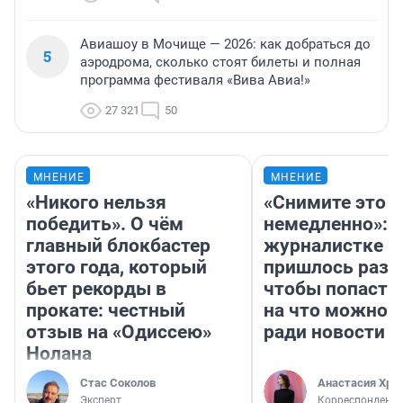
Авиашоу в Мочище — 2026: как добраться до
5
аэродрома, сколько стоят билеты и полная
программа фестиваля «Вива Авиа!»
27 321
50
МНЕНИЕ
МНЕНИЕ
«Никого нельзя
«Снимите это
победить». О чём
немедленно»:
главный блокбастер
журналистке Н
этого года, который
пришлось разд
бьет рекорды в
чтобы попасть 
прокате: честный
на что можно 
отзыв на «Одиссею»
ради новости
Нолана
Стас Соколов
Анастасия Хри
Эксперт
Корреспондент