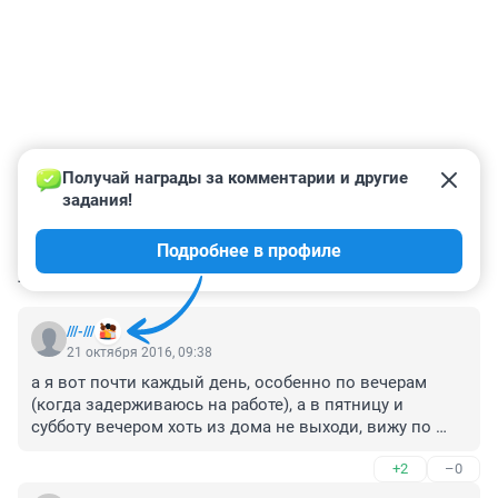
Получай награды за комментарии и другие 
задания!
Подробнее в профиле
КОММЕНТАРИИ
124
///-///
21 октября 2016, 09:38
а я вот почти каждый день, особенно по вечерам 
(когда задерживаюсь на работе), а в пятницу и 
субботу вечером хоть из дома не выходи, вижу по 
всему маршруту своего движения (и даже в 
+2
–0
общественном транспорте) кучу зомби.... воняющие, 
неприглядного вида, а иногда (страшно подумать) еле 