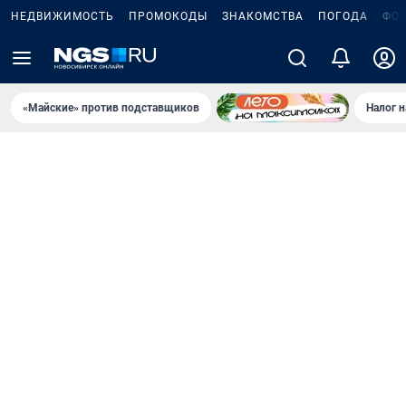
НЕДВИЖИМОСТЬ
ПРОМОКОДЫ
ЗНАКОМСТВА
ПОГОДА
ФО
«Майские» против подставщиков
Налог 