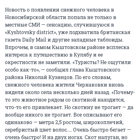
Новость о появлении снежного человека в
Новосибирской области попала не только в
местные СМИ — сенсацию, случившуюся в
«Kyshtovsky district», уже подхватила британская
газета Daily Mail и другие западные таблоиды.
Впрочем, в самом Кыштовском районе всплеска
интереса к путешествию в Кулябу и ее
окрестности не заметили. «Туристы? Не ощутили
особо как-то», — сообщил глава Кыштовского
района Николай Кузнецов. По его словам,
снежного человека жители Чернаковки вновь
видели около села несколько дней назад. «Почему-
то это животное рядом со скотиной находится,
что-то его привлекает. Но скотину не трогает — да
вообще никого не трогает. Все описывают его
одинаково — метра 2,5 ростом, широкоплечий,
серебристый цвет волос.... Очень быстро бегает —
очень быстро! И на двух ногах. Скот напуган, но