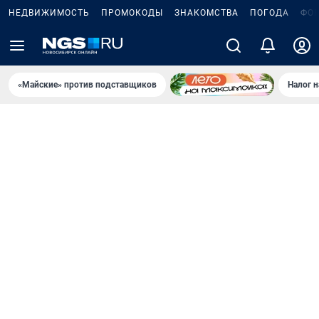
НЕДВИЖИМОСТЬ
ПРОМОКОДЫ
ЗНАКОМСТВА
ПОГОДА
ФО
«Майские» против подставщиков
Налог 