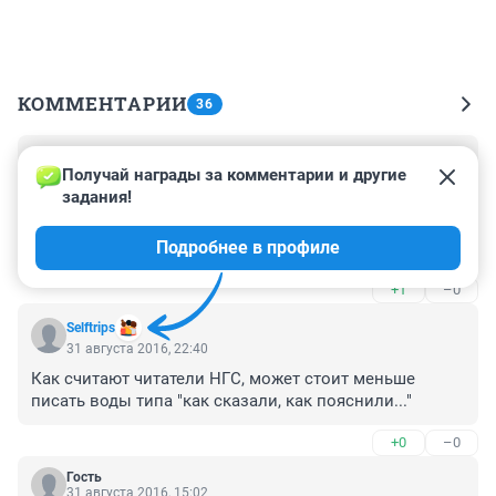
КОММЕНТАРИИ
36
Гость
2 сентября 2016, 13:03
Получай награды за комментарии и другие 
задания!
24 августа моей жене сделали похожую операцию. 
Тоже тройная, и тоже с заменой аортального клапана 
Подробнее в профиле
на легочную артерию. Продолжительность - 5 часов 20 
минут. Оперировал сам директор института 
+1
–0
Караськов А.М. Операция прошла успешно! Квоту 
ждали всего 20 дней. Низкий Вам поклон, люди, 
Selftrips
дарящие жизнь!!!!
31 августа 2016, 22:40
Как считают читатели НГС, может стоит меньше 
писать воды типа "как сказали, как пояснили..."
+0
–0
Гость
31 августа 2016, 15:02