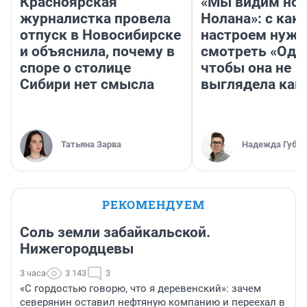
Красноярская
«Мы видим нов
журналистка провела
Нолана»: с как
отпуск в Новосибирске
настроем нужн
и объяснила, почему в
смотреть «Оди
споре о столице
чтобы она не
Сибири нет смысла
выглядела как
Татьяна Зарва
Надежда Губар
РЕКОМЕНДУЕМ
Соль земли забайкальской.
Нижегородцевы
3 часа
3 143
3
«С гордостью говорю, что я деревенский»: зачем
северянин оставил нефтяную компанию и переехал в