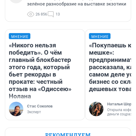
зелёное разнообразие на выставке экзотики
26 856
13
МНЕНИЕ
МНЕНИЕ
«Никого нельзя
«Покупаешь ко
победить». О чём
мешке»:
главный блокбастер
предпринимат
этого года, который
рассказала, как
бьет рекорды в
самом деле ус
прокате: честный
бизнес со скл
отзыв на «Одиссею»
дешевых това
Нолана
Наталья Шорох
Стас Соколов
Открыла кофейн
Эксперт
деньги соцразв
РЕКОМЕНДУЕМ