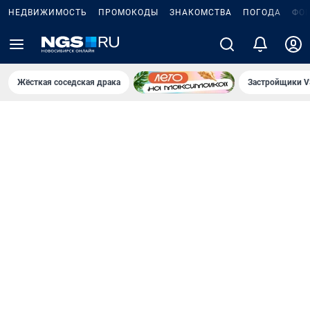
НЕДВИЖИМОСТЬ
ПРОМОКОДЫ
ЗНАКОМСТВА
ПОГОДА
ФО
Жёсткая соседская драка
Застройщики V