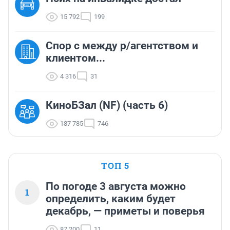
15 792
199
Спор с между р/агентством и
клиентом...
4 316
31
КиноБЗал (NF) (часть 6)
187 785
746
ТОП 5
По погоде 3 августа можно
1
определить, каким будет
декабрь, — приметы и поверья
87 200
11