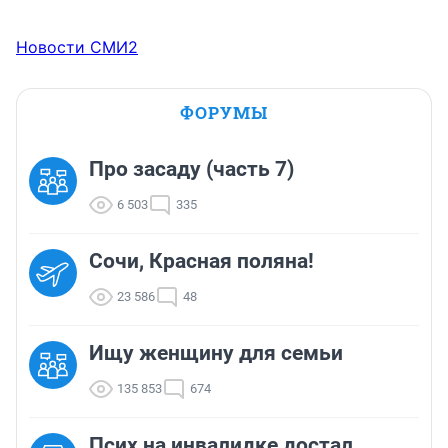
Новости СМИ2
ФОРУМЫ
Про засаду (часть 7)
6 503
335
Сочи, Красная поляна!
23 586
48
Ищу женщину для семьи
135 853
674
Псих на инвалидке достал