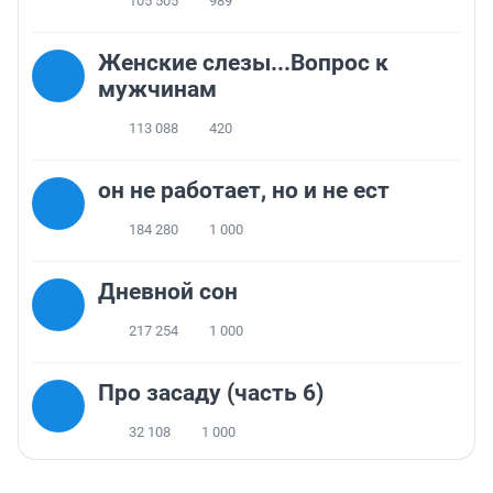
105 505
989
Женские слезы...Вопрос к
мужчинам
113 088
420
он не работает, но и не ест
184 280
1 000
Дневной сон
217 254
1 000
Про засаду (часть 6)
32 108
1 000