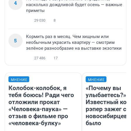
4
насколько дождливой будет осень — важные
приметы
29 030
8
Кормить раз в месяц. Чем хищным или
5
необычным украсить квартиру — смотрим
зелёное разнообразие на выставке экзотики
27 486
17
МНЕНИЕ
МНЕНИЕ
Колобок-колобок, я
«Почему вы
тебя боюсь! Ради чего
улыбаетесь?»
отложили прокат
Известный кор
«Человека-паука» —
рэпер зажег с 
отзыв о фильме про
новосибирцев: 
«человека-булку»
было