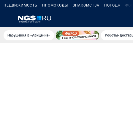
НЕДВИЖИМОСТЬ
ПРОМОКОДЫ
ЗНАКОМСТВА
ПОГОДА
ФО
Нарушения в «Авиценне»
Роботы-доставщ